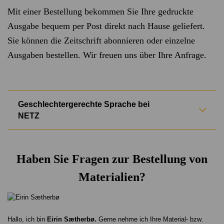
Mit einer Bestellung bekommen Sie Ihre gedruckte
Ausgabe bequem per Post direkt nach Hause geliefert.
Sie können die Zeitschrift abonnieren oder einzelne
Ausgaben bestellen. Wir freuen uns über Ihre Anfrage.
Geschlechtergerechte Sprache bei
NETZ
Deutsch ist eine wunderbare Sprache. Blitzschnell zaubert sie
beim Sprechen und Zuhören Bilder in unsere Köpfe. Probieren
Sie es aus: Erzieher – denken Sie da an eine Frau, umringt von
Haben Sie Fragen zur Bestellung von
einer Schar Kinder? Politiker – taucht da Angela Merkel vor
Materialien?
Ihrem geistigen Auge auf? Studien haben ergeben: wer eine
männliche Berufsbezeichnung liest oder hört, denkt meist
unweigerlich an einen Mann.
Das widerspricht oftmals der Realität, da in den meisten
Bereichen unserer Gesellschaft bereits alle Personen präsent
Hallo, ich bin
Eirin Sætherbø
.
Gerne nehme ich Ihre Material- bzw.