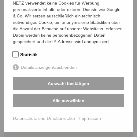
NETZ verwendet keine Cookies für Werbung,
Bangladesch Zeitschrift 2/2010 Zwischenbilanz der
personalisierte Inhalte oder externe Dienste wie Google
Milleniumsziele
& Co. Wir setzen ausschließlich ein technisch
notwendiges Cookie, um anonymisierte Statistiken über
die Anzahl der Besuche auf unserer Website zu erfassen.
Dabei werden keine personenbezogenen Daten
Raus aus dem Schatten
gespeichert und die IP-Adresse wird anonymisiert.
Bangladesch Zeitschrift 1/2010 Dalits in Bangladesch
Statistik
Details anzeigen/ausblenden
Frei von Hunger - Was Partnerschaft bewegt
Auswahl bestätigen
Die NETZ Zeitschrift 4/2009
Alle auswählen
Gemeinsam Zukunft gestalten - Grundbildung in
Datenschutz und Urheberrechte
Impressum
Bangladesch
Die NETZ Zeitschrift 2/2009