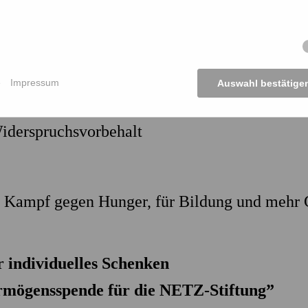
esetzt werden.
 drei Arten unterstützen:
e
Impressum
Auswahl bestätige
en
iderspruchsvorbehalt
er Kampf gegen Hunger, für Bildung und mehr 
r individuelles Schenken
mögensspende für die NETZ-Stiftung”