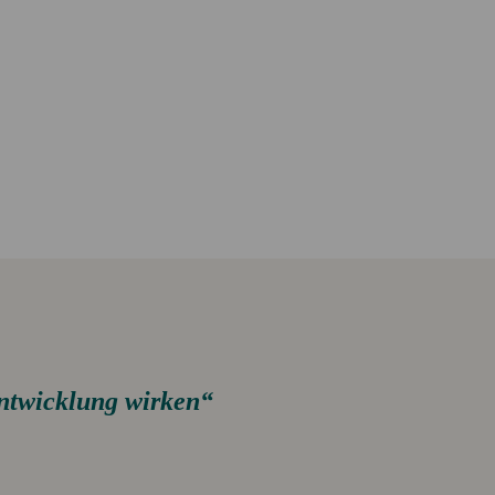
Eigene Spendenaktion anlegen
Mediathek
Entwicklung wirken“