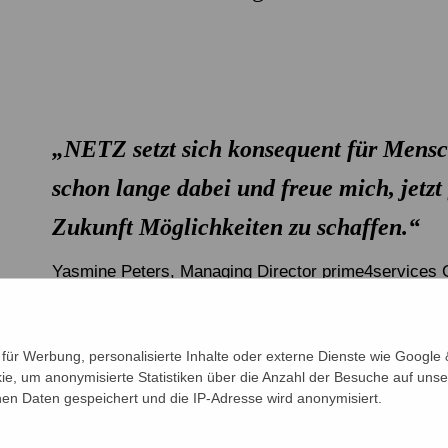
„NETZ setzt sich konsequent für Mensc
schon lange dabei und freue mich, jetzt 
Zukunft Möglichkeiten zu schaffen.“
Yasmine Peters, Managing Director prime4service
In die Zukunft wirken
ür Werbung, personalisierte Inhalte oder externe Dienste wie Google &
ie, um anonymisierte Statistiken über die Anzahl der Besuche auf unse
n Daten gespeichert und die IP-Adresse wird anonymisiert.
unftsweisende Investitionen. Die Stiftungsgel
chkeiten für die Armutsbekämpfung. Im Unter