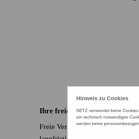
Hinweis zu Cookies
Ihre freie Vermögensspende – 
NETZ verwendet keine Cookies f
ein technisch notwendiges Cook
werden keine personenbezogene
Freie Vermögensspenden sind zuk
langfristige Finanzierungsmögli