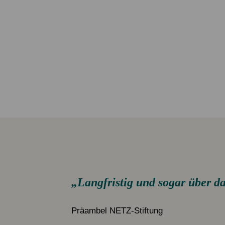
Service & Kontakt
Service & Kontakt
Spenden FAQ
Mitglied werden
Newsletter
Newsletter
„Langfristig und sogar über d
Präambel NETZ-Stiftung