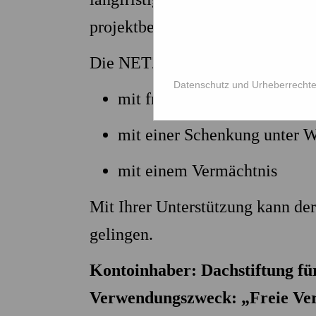
projektbezogen und zeitnah eing
Die NETZ-Stiftung können Sie auf
Datenschutz und Urheberrecht
mit freiem Stiftungsvermög
mit einer Schenkung unter W
mit einem Vermächtnis
Mit Ihrer Unterstützung kann d
gelingen.
Kontoinhaber: Dachstiftung fü
Verwendungszweck: „Freie Ver