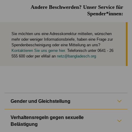
Andere Beschwerden? Unser Service für
Spender*innen:
Sie möchten uns eine Adresskorrektur mitteilen, wünschen
mehr oder weniger Informationsbriefe, haben eine Frage zur
Spendenbescheinigung oder eine Mitteilung an uns?
Kontaktieren Sie uns gerne hier.
Telefonisch unter 0641 - 26
555 600 oder per eMail an
netz@bangladesch.org
Gender und Gleichstellung
NETZ hat eine Gender Policy
, die umfassend beschreibt, wie
Verhaltensregeln gegen sexuelle
NETZ seinen Weg zu Geschlechtergleichstellung kontinuierlich
weitergeht. Sie beinhaltet wichtige Grundsätze und
Belästigung
Mechanismen. Hier können Sie weiterlesen zur