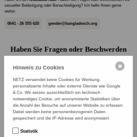
unter
0209 / 6000910
und
selders.josef@googlemail.com
Bangladesch gemäß der geltenden Gesetzgebung.
sexueller Belästigung oder Benachteiligung? Ich helfe Ihnen gerne
erreichbar ist. Auf Wunsch leitet er Anfragen auch gerne an eine
weiter.
weibliche Kollegin weiter.
0641 - 26 555 620
gender@bangladesch.org
Haben Sie Fragen oder Beschwerden
zum Kinderschutz? Brauchst du Hilfe?
✖
Hinweis zu Cookies
NETZ verwendet keine Cookies für Werbung,
personalisierte Inhalte oder externe Dienste wie Google
Hallo, ich bin
Gwendolyn Bömeke.
Schreiben Sie und schreibt mir
jederzeit! Ich helfe gerne weiter.
& Co. Wir setzen ausschließlich ein technisch
notwendiges Cookie, um anonymisierte Statistiken über
0641 - 26 555 618
boemeke@bangladesch.org
die Anzahl der Besuche auf unserer Website zu erfassen.
Dabei werden keine personenbezogenen Daten
gespeichert und die IP-Adresse wird anonymisiert.
Sie benötigen besonderen Schutz?
Statistik