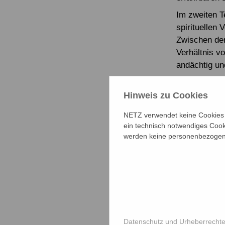
Im zweiten T
spirituellen 
Zwischen den
Verhältnis 
andächtig un
Die Resonanz
manche waren
Hinweis zu Cookies
denn erstmal
NETZ verwendet keine Cookies f
Mit Dankeswo
ein technisch notwendiges Cook
Abend aus. W
werden keine personenbezogene
Gegenwart, v
Auch über de
berichtete ü
englischspr
Tania einen e
Datenschutz und Urheberrecht