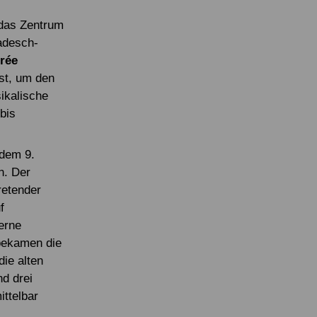
 das Zentrum
ladesch-
rée
st, um den
ikalische
bis
 dem 9.
n. Der
tretender
f
erne
ekamen die
die alten
nd drei
ittelbar