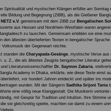
n Spiritualität und mystischen Klängen erfüllte am Sonntag
turelle Bildung und Begegnung (ZiBB), als die Gießener Bang
n
NETZ
e.V.
gemeinsam mit dem ZiBB zur
Bengalischen Soi
ressierte aus Hessen und Nordrhein-Westfalen waren angerei
angladesch zu lauschen. Gemeinsam erlebten sie eine mus
n den ältesten überlieferten Texten in bengalischer Sprache 
r Volksmusik der Gegenwart reichte.
kt standen die
Charyapada-Gesänge
, mystische Verse aus
. u. Z., die als ältestes Zeugnis bengalischer Literatur gelte
r und Literaturwissenschaftler
Dr. Saymon Zakaria
, stellver
 Bangla Academy in Dhaka, erklärte, wie diese Texte einst au
 überliefert, vor hundert Jahren entdeckt und später ins mod
bertragen wurden. Mit der Sängerin
Sadhika Srijoni Tania
b
Worte eine völlig neue Klanggestalt: Die Musikerin vertonte 
ändig, mit Gespür für Tradition und Intuition. Ihre Stimme u
die sie gleichzeitig spielte, machten sie damit zu einem unm
Erlebnis.