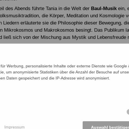
eil des Abends führte Tania in die Welt der
Baul-Musik
ein, 
Volksmusiktradition, die Körper, Meditation und Kosmologie v
 Liedern erläuterte sie die Philosophie dieser Bewegung, di
von Mikrokosmos und Makrokosmos besingt. Das Publikum l
d ließ sich von der Mischung aus Mystik und Lebensfreude m
 war begeistert: Viele sprachen von einer „herzöffnenden“
 bewegt, bei einer „historischen Aufführung“ dabei gewese
s wurden die Charyapada-Lieder in Deutschland öffentlich v
ür Werbung, personalisierte Inhalte oder externe Dienste wie Google &
rten an das ZiBB und das ehrenamtliche Organisationsteam
ie, um anonymisierte Statistiken über die Anzahl der Besuche auf unse
as blieb, war das Gefühl, einen seltenen Dialog von Vergan
n Daten gespeichert und die IP-Adresse wird anonymisiert.
on Literatur und Musik, von Bangladesch und Gießen erlebt
n Abend hinaus fand die Soirée Resonanz: Der
Gießener An
ber die Bengalische Soirée. In Bangladesch selbst widmete d
achige Tageszeitung
The Daily Star
der Europa-Reise von Sad
igenen Artikel.
e
Impressum
Auswahl bestätige