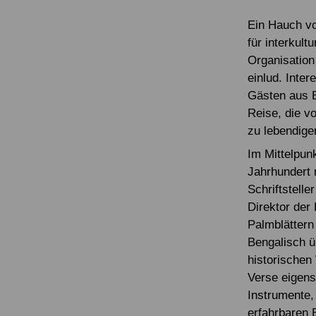
Ein Hauch vo
für interkul
Organisatio
einlud. Inte
Gästen aus B
Reise, die vo
zu lebendige
Im Mittelpun
Jahrhundert n
Schriftstelle
Direktor der
Palmblättern
Bengalisch ü
historischen 
Verse eigenst
Instrumente, 
erfahrbaren 