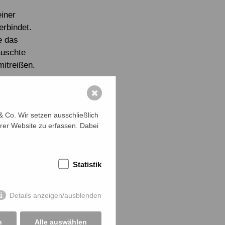
einer
erbindet.
e das
auschte
itreißen.
 Stimmung,
✖
n zu sein –
orgetragen.
 Co. Wir setzen ausschließlich
 klang der
rer Website zu erfassen. Dabei
genheit und
 zu haben.
Statistik
zeiger
ie große
Details anzeigen/ausblenden
hika Srijoni
n
Alle auswählen