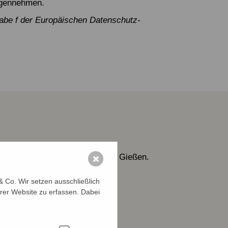
egennehmen.
abe f der Europäischen Datenschutz-
d) für unsere Geschäftsstelle in Gießen.
✖
 Co. Wir setzen ausschließlich
rer Website zu erfassen. Dabei
ffentlichkeitsarbeit und