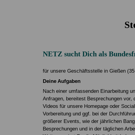
Service & Kontakt
Service & Kontakt
Spenden FAQ
Mitglied werden
Newsletter
St
Newsletter
NETZ sucht Dich als Bundesfr
für unsere Geschäftsstelle in Gießen (3
Deine Aufgaben
Nach einer umfassenden Einarbeitung unt
Anfragen, bereitest Besprechungen vor, d
Videos für unsere Homepage oder Social 
Vorbereitung und ggf. bei der Durchführu
größerer Events, wie der jährlichen Ban
Besprechungen und in der täglichen Arbei