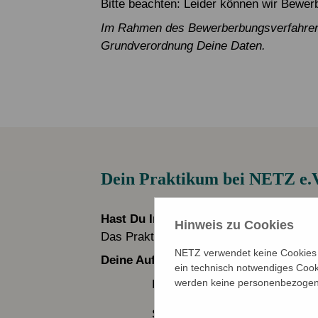
Bitte beachten: Leider können wir Bew
Im Rahmen des Bewerberbungsverfahrens 
Grundverordnung Deine Daten.
Dein Praktikum bei NETZ e.V
Hast Du Interesse an einem Praktikum
Hinweis zu Cookies
Das Praktikum ist in Voll- oder Teilzeit 
NETZ verwendet keine Cookies f
Deine Aufgaben
ein technisch notwendiges Cook
werden keine personenbezogene
Das Kennenlernen der Arbeitsb
Schwerpunktmäßige Mitarbeit im