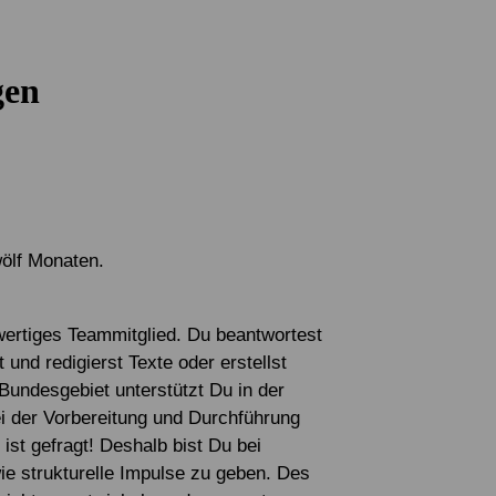
Eigene Spendenaktion anlegen
Mediathek
gen
wölf Monaten.
wertiges Teammitglied. Du beantwortest
und redigierst Texte oder erstellst
Bundesgebiet unterstützt Du in der
ei der Vorbereitung und Durchführung
st gefragt! Deshalb bist Du bei
ie strukturelle Impulse zu geben. Des