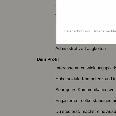
entwicklungspolitische Bildungs
Vorbereitung und Durchführung
Mitarbeit bei der Erstellung vo
Datenschutz und Urheberrecht
Erstellung von Inhalten für So
Administrative Tätigkeiten
Dein Profil
Interesse an entwicklungspolit
Hohe soziale Kompetenz und inte
Sehr gutes Kommunikationsver
Engagiertes, selbstständiges 
Du studierst, machst eine Ausb