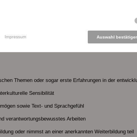
arbeit
 von Veranstaltungen
n Bildungsmaterialien, Zeitschriften und Co.
e
Impressum
Auswahl bestätige
cial Media und unsere Website
ischen Themen oder sogar erste Erfahrungen in der entwicklu
rkulturelle Sensibilität
mögen sowie Text- und Sprachgefühl
und verantwortungsbewusstes Arbeiten
ildung oder nimmst an einer anerkannten Weiterbildung teil