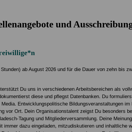
Alle Projekte
Service & Kontakt
Eigene Spendenaktion anlegen
Mitglied werden
ellenangebote und Ausschreibun
Jetzt online spenden
eiwillige*n
5 Stunden) ab August 2026 und für die Dauer von zehn bis z
erstützt Du uns in verschiedenen Arbeitsbereichen als voll
okumentierst diese und pflegst Datenbanken. Du formulierst 
Media. Entwicklungspolitische Bildungsveranstaltungen im 
ng vor Ort. Dein Organisationstalent zeigst Du besonders b
gladesch-Tagung und Mitgliederversammlung. Deine Meinung i
t immer dazu eingeladen, mitzudiskutieren und inhaltliche w