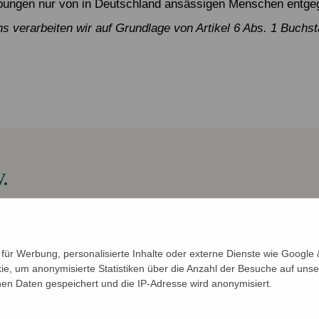
erbungen nur von in Deutschland ansässigen Menschen entg
verarbeiten wir auf Grundlage von Artikel 6 Abs. 1 Buchst
.
 bei uns?
Dann bewirb Dich initiativ als Praktikant*in (m/w/
möglich. Du solltest mindestens einen Monat Zeit mitbringen.
ür Werbung, personalisierte Inhalte oder externe Dienste wie Google &
ie, um anonymisierte Statistiken über die Anzahl der Besuche auf unse
n Daten gespeichert und die IP-Adresse wird anonymisiert.
ereiche unserer Organisation
 Inlandsteam, insbesondere in den Bereichen Fundraising, Ö