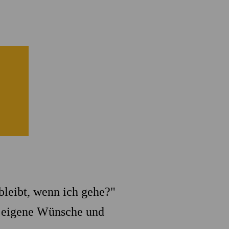
Eigene Spendenaktion anlegen
Mediathek
bleibt, wenn ich gehe?"
ür eigene Wünsche und