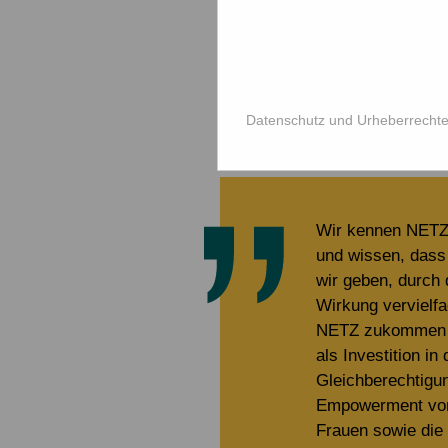
Datenschutz-Hinweis:
Die ko
Partner Erblotse (
www.erblots
geltenden deutschen Datenschu
NETZ e.V. erhebt oder speich
Erblotse finden Sie unter:
www.
Datenschutz und Urheberrecht
Wir kennen NETZ 
und wissen, dass 
wir geben, durch 
Wirkung vervielf
NETZ zukommen l
als Investition in
Gleichberechtigu
Empowerment vo
Frauen sowie die