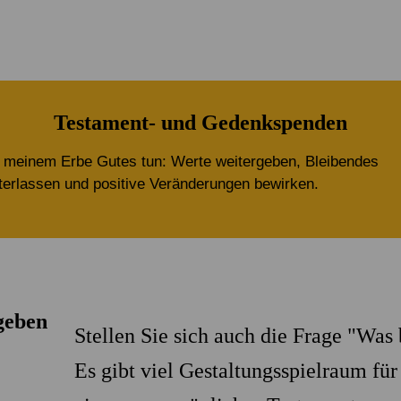
Alle Projekte
Service & Kontakt
Eigene Spendenaktion anlegen
Mitglied werden
Jetzt online spenden
Testament- und Gedenkspenden
 meinem Erbe Gutes tun: Werte weitergeben, Bleibendes
terlassen und positive Veränderungen bewirken.
geben
Stellen Sie sich auch die Frage "Was 
Es gibt viel Gestaltungsspielraum f