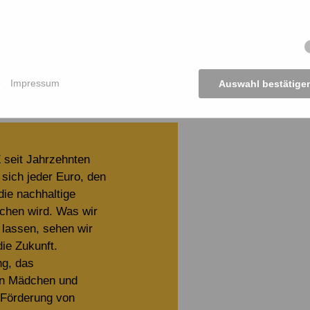
stenfreie Testamentserstellung auf unserer Webseite erfolg
e.de
), einen unabhängigen Anbieter. Ihre Eingaben werden d
tzgesetzen streng vertraulich behandelt und nicht an Dritt
ert dabei keine personenbezogenen Daten. Die vollständige
erblotse.de/legal/datenschutzrichtlinien
e
Impressum
Auswahl bestätige
seit Jahrzehnten
sich jeder Euro, den
die nachhaltige
achen wird. Was wir
assen, sehen wir
 die Zukunft.
ng, das
n Mädchen und
 Förderung von