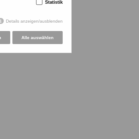
Statistik
t über unseren externen
ort entsprechend den
e weitergegeben.
Details anzeigen/ausblenden
n Datenschutzhinweise von
n
Alle auswählen