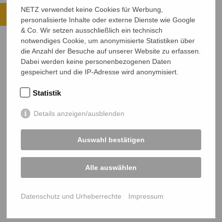
Ihre Spende kommt an.
NETZ verwendet keine Cookies für Werbung,
personalisierte Inhalte oder externe Dienste wie Google
ALLE PROJEKTE ANSEHEN
& Co. Wir setzen ausschließlich ein technisch
notwendiges Cookie, um anonymisierte Statistiken über
JETZT SPENDEN
die Anzahl der Besuche auf unserer Website zu erfassen.
Dabei werden keine personenbezogenen Daten
Sichere SSL-Verbindung
gespeichert und die IP-Adresse wird anonymisiert.
Statistik
Details anzeigen/ausblenden
Auswahl bestätigen
NETZ Partnerschaft für Entwicklung und Gerechtigkeit e.V.
Marktlaubenstraße 9
Alle auswählen
35390 Gießen
Germany
Datenschutz und Urheberrechte
Impressum
Telefon
0641 - 26 555 600
netz@bangladesch.org