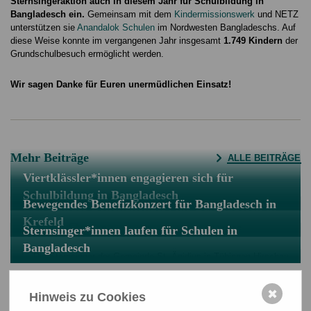
Sternsingeraktion auch in diesem Jahr für Schulbildung in
Bangladesch ein.
Gemeinsam mit dem
Kindermissionswerk
und NETZ
unterstützen sie
Anandalok Schulen
im Nordwesten Bangladeschs. Auf
diese Weise konnte im vergangenen Jahr insgesamt
1.749 Kindern
der
Grundschulbesuch ermöglicht werden.
Wir sagen Danke für Euren unermüdlichen Einsatz!
Mehr Beiträge
ALLE BEITRÄGE
Viertklässler*innen engagieren sich für
Schulbildung in Bangladesch
Bewegendes Benefizkonzert für Bangladesch in
Krefeld
Sternsinger*innen laufen für Schulen in
Bangladesch
✖
Hinweis zu Cookies