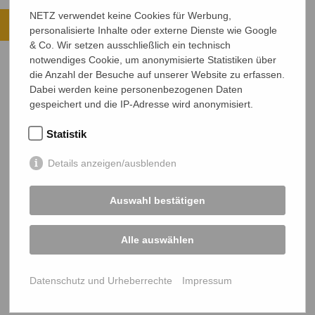
Ihre Spende kommt an.
NETZ verwendet keine Cookies für Werbung,
personalisierte Inhalte oder externe Dienste wie Google
ALLE PROJEKTE ANSEHEN
& Co. Wir setzen ausschließlich ein technisch
notwendiges Cookie, um anonymisierte Statistiken über
JETZT SPENDEN
die Anzahl der Besuche auf unserer Website zu erfassen.
Dabei werden keine personenbezogenen Daten
Sichere SSL-Verbindung
gespeichert und die IP-Adresse wird anonymisiert.
Statistik
Details anzeigen/ausblenden
Auswahl bestätigen
NETZ Partnerschaft für Entwicklung und Gerechtigkeit e.V.
Marktlaubenstraße 9
Alle auswählen
35390 Gießen
Germany
Datenschutz und Urheberrechte
Impressum
Telefon
0641 - 26 555 600
netz@bangladesch.org