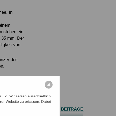
mee. In
 einem
m stehen ein
r 35 mm. Der
digkeit von
anzer des
en.
✖
 Co. Wir setzen ausschließlich
rer Website zu erfassen. Dabei
ALLE BEITRÄGE