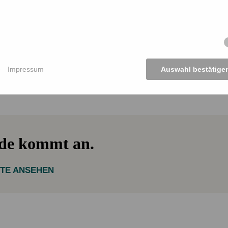
Betroffene aus Bangladesch
und Dr. Insa Thiele Eich
e
Impressum
Auswahl bestätige
fordern Klimafinanzierung
nde kommt an.
KTE ANSEHEN