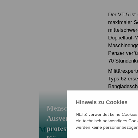
Der VT-5 ist
maximaler Sc
mittelschwer
Doppellauf-M
Maschinengew
Panzer verfü
70 Stundenki
Militärexper
Typs 62 erse
Bangladesch 
Hinweis zu Cookies
Menschenwürde im
NETZ verwendet keine Cookies f
Ausverkauf – NETZ
ein technisch notwendiges Cook
protestiert gegen
werden keine personenbezogene
Mehr Beiträge