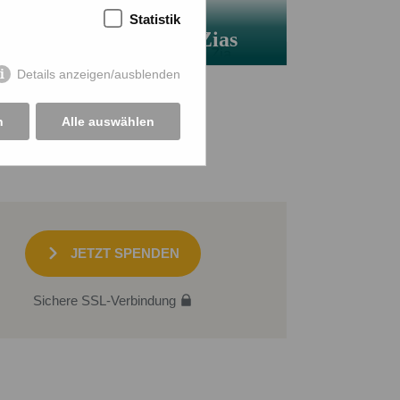
Statistik
Der Zauber Khaleda Zias
Details anzeigen/ausblenden
n
Alle auswählen
JETZT SPENDEN
Sichere SSL-Verbindung