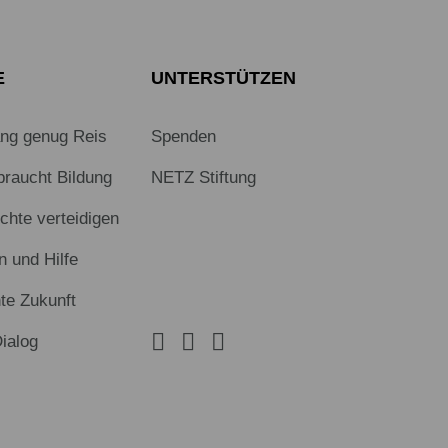
E
UNTERSTÜTZEN
ang genug Reis
Spenden
braucht Bildung
NETZ Stiftung
hte verteidigen
n und Hilfe
te Zukunft
Dialog