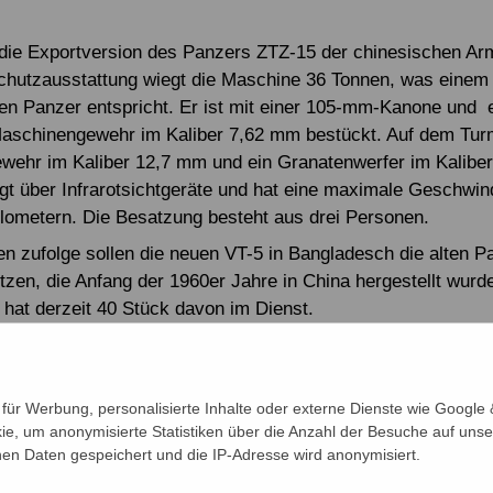
 die Exportversion des Panzers ZTZ-15 der chinesischen Ar
hutzausstattung wiegt die Maschine 36 Tonnen, was einem
en Panzer entspricht. Er ist mit einer 105-mm-Kanone und
aschinengewehr im Kaliber 7,62 mm bestückt. Auf dem Tur
ehr im Kaliber 12,7 mm und ein Granatenwerfer im Kalibe
gt über Infrarotsichtgeräte und hat eine maximale Geschwin
lometern. Die Besatzung besteht aus drei Personen.
ten zufolge sollen die neuen VT-5 in Bangladesch die alten P
tzen, die Anfang der 1960er Jahre in China hergestellt wurd
hat derzeit 40 Stück davon im Dienst.
ür Werbung, personalisierte Inhalte oder externe Dienste wie Google &
ie, um anonymisierte Statistiken über die Anzahl der Besuche auf unse
n Daten gespeichert und die IP-Adresse wird anonymisiert.