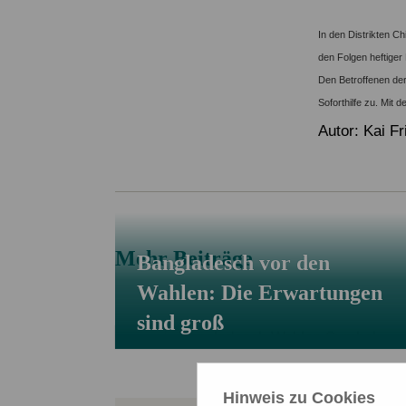
Service & Kontakt
Service & Kontakt
Spenden FAQ
In den Distrikten 
Mitglied werden
Newsletter
den Folgen heftiger
Newsletter
Den Betroffenen der
Soforthilfe zu. Mit 
Autor: Kai Fr
Mehr Beiträge
Bangladesch vor den
Wahlen: Die Erwartungen
sind groß
Hinweis zu Cookies