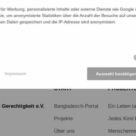
ür Werbung, personalisierte Inhalte oder externe Dienste wie Google &
nde kommt an.
ie, um anonymisierte Statistiken über die Anzahl der Besuche auf unse
n Daten gespeichert und die IP-Adresse wird anonymisiert.
KTE ANSEHEN
e
Impressum
Auswahl bestätige
START
PROJEKT
Gerechtigkeit e.V.
Bangladesch-Portal
Ein Leben l
Projekte
Jedes Kind 
Über uns
Menschenrec