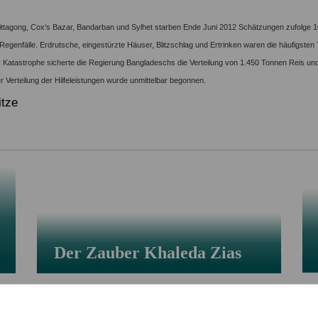
Alle Projekte
Service & Kontakt
Chittagong, Cox‘s Bazar, Bandarban und Sylhet starben Ende Juni 2012 Schätzungen zufolge
Eigene Spendenaktion anlegen
Mitglied werden
 Regenfälle. Erdrutsche, eingestürzte Häuser, Blitzschlag und Ertrinken waren die häufigste
 Katastrophe sicherte die Regierung Bangladeschs die Verteilung von 1.450 Tonnen Reis un
Jetzt online spenden
der Verteilung der Hilfeleistungen wurde unmittelbar begonnen.
itze
Der Zauber Khaleda Zias