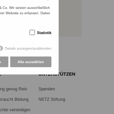
 Co. Wir setzen ausschließlich
JETZT SPENDEN
rer Website zu erfassen. Dabei
Sichere SSL-Verbindung
Statistik
Details anzeigen/ausblenden
n
Alle auswählen
E
UNTERSTÜTZEN
ang genug Reis
Spenden
braucht Bildung
NETZ Stiftung
hte verteidigen