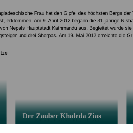
Alle Projekte
Service & Kontakt
Eigene Spendenaktion anlegen
Mitglied werden
ngladeschische Frau hat den Gipfel des höchsten Bergs der 
t, erklommen. Am 9. April 2012 begann die 31-jährige Nish
Jetzt online spenden
 von Nepals Hauptstadt Kathmandu aus. Begleitet wurde sie
gsteiger und drei Sherpas. Am 19. Mai 2012 erreichte die Gr
itze
Der Zauber Khaleda Zias