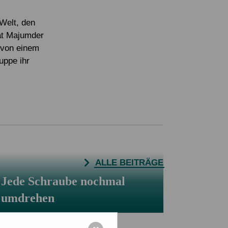
Eigene Spendenaktion anlegen
Mediathek
Welt, den
at Majumder
 von einem
uppe ihr
ALLE BEITRÄGE
Jede Schraube nochmal
umdrehen