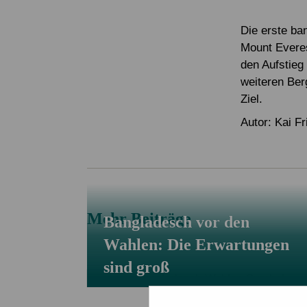
Service & Kontakt
Service & Kontakt
Spenden FAQ
Mitglied werden
Newsletter
Die erste ba
Mount Everes
Newsletter
den Aufstieg
weiteren Ber
Ziel.
Autor: Kai Fr
Mehr Beiträge
Bangladesch vor den
Wahlen: Die Erwartungen
sind groß