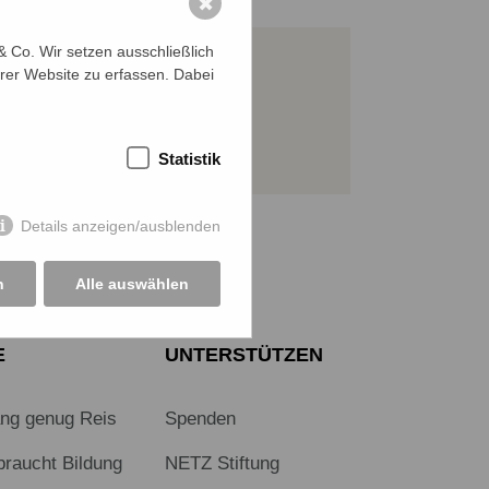
✖
 Co. Wir setzen ausschließlich
rer Website zu erfassen. Dabei
JETZT SPENDEN
Sichere SSL-Verbindung
Statistik
Details anzeigen/ausblenden
n
Alle auswählen
E
UNTERSTÜTZEN
ang genug Reis
Spenden
braucht Bildung
NETZ Stiftung