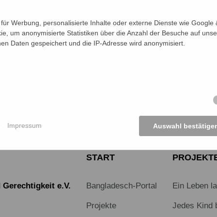
ür Werbung, personalisierte Inhalte oder externe Dienste wie Google &
ie, um anonymisierte Statistiken über die Anzahl der Besuche auf unse
nde kommt an.
n Daten gespeichert und die IP-Adresse wird anonymisiert.
KTE ANSEHEN
e
Impressum
Auswahl bestätige
START
PROJEKT
Gerechtigkeit e.V.
Bangladesch-Portal
Ein Leben l
Projekte
Jedes Kind 