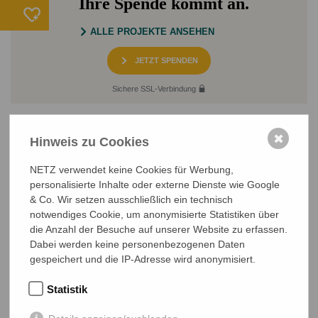
Ihre Spende kommt an.
ALLE PROJEKTE ANSEHEN
JETZT SPENDEN
Sichere SSL-Verbindung
✖
Hinweis zu Cookies
NETZ verwendet keine Cookies für Werbung,
personalisierte Inhalte oder externe Dienste wie Google
& Co. Wir setzen ausschließlich ein technisch
NETZ Partnerschaft für Entwicklung und Gerechtigkeit e.V.
notwendiges Cookie, um anonymisierte Statistiken über
Marktlaubenstraße 9
die Anzahl der Besuche auf unserer Website zu erfassen.
35390 Gießen
Dabei werden keine personenbezogenen Daten
Germany
gespeichert und die IP-Adresse wird anonymisiert.
Telefon
0641 - 26 555 600
Statistik
netz@bangladesch.org