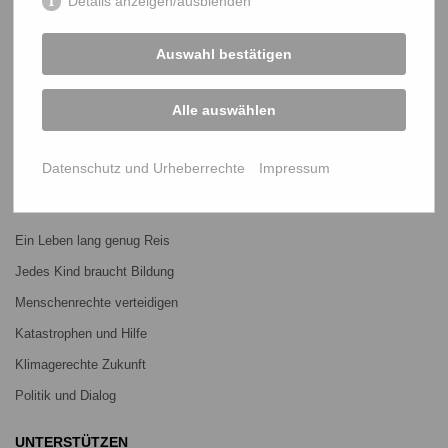
Details anzeigen/ausblenden
START
Auswahl bestätigen
Bangladesch-Portal
Projekte
Alle auswählen
Über uns
Mitmachen
Datenschutz und Urheberrechte
Impressum
PROJEKTE
Ein Leben lang genug Reis
Jedes Kind braucht Bildung
Menschenrechte verteidigen
Katastrophen und Hilfe
Klimagerechte Zukunft
Politik und Dialog
UNTERSTÜTZEN