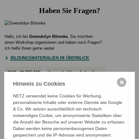
Haben Sie Fragen?
Hallo, ich bin
Gwendolyn Bömeke.
Sie möchten
einen Workshop organisieren und haben noch Fragen?
Ich helfe Ihnen gerne weiter.
BILDUNGSMATERIALIEN IM ÜBERBLICK
0641 - 26 555 618
boemeke@bangladesch.org
✖
Hinweis zu Cookies
NETZ verwendet keine Cookies für Werbung,
personalisierte Inhalte oder externe Dienste wie Google
& Co. Wir setzen ausschließlich ein technisch
Mehr Beiträge
ALLE BEITRÄGE
notwendiges Cookie, um anonymisierte Statistiken über
Lernen von Expert*innen: Leben im
die Anzahl der Besuche auf unserer Website zu erfassen.
Klimahotspot
Dabei werden keine personenbezogenen Daten
Lernen durch Begegnung: Der Klimawandel aus
gespeichert und die IP-Adresse wird anonymisiert.