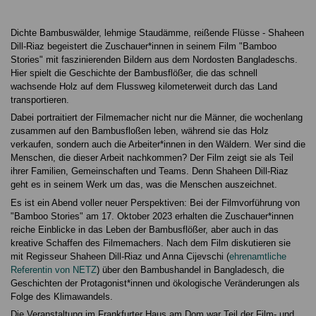
Dichte Bambuswälder, lehmige Staudämme, reißende Flüsse - Shaheen
Dill-Riaz begeistert die Zuschauer*innen in seinem Film "Bamboo
Stories" mit faszinierenden Bildern aus dem Nordosten Bangladeschs.
Hier spielt die Geschichte der Bambusflößer, die das schnell
wachsende Holz auf dem Flussweg kilometerweit durch das Land
transportieren.
Dabei portraitiert der Filmemacher nicht nur die Männer, die wochenlang
zusammen auf den Bambusfloßen leben, während sie das Holz
verkaufen, sondern auch die Arbeiter*innen in den Wäldern. Wer sind die
Menschen, die dieser Arbeit nachkommen? Der Film zeigt sie als Teil
ihrer Familien, Gemeinschaften und Teams. Denn Shaheen Dill-Riaz
geht es in seinem Werk um das, was die Menschen auszeichnet.
Es ist ein Abend voller neuer Perspektiven: Bei der Filmvorführung von
"Bamboo Stories" am 17. Oktober 2023 erhalten die Zuschauer*innen
reiche Einblicke in das Leben der Bambusflößer, aber auch in das
kreative Schaffen des Filmemachers. Nach dem Film diskutieren sie
mit Regisseur Shaheen Dill-Riaz und Anna Cijevschi (
ehrenamtliche
Referentin von NETZ
) über den Bambushandel in Bangladesch, die
Geschichten der Protagonist*innen und ökologische Veränderungen als
Folge des Klimawandels.
Die Veranstaltung im Frankfurter Haus am Dom war Teil der Film- und