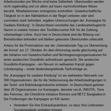
Arbeitsstunden pro Woche sind keine Seltenheit. Überstunden werden
nicht regelmäßig und vor allem auf kaum nachvollziehbare Weise
bezahlt, Mitarbeiterinnen strengstens kontrolliert. Gewerkschaftliche
Tätigkeit ist in den Nähfabriken in der Regel verboten oder wird
zumindest stark behindert, ergaben Untersuchungen der „Kampagne für
Saubere Kleidung“. In Deutschland verurteilte das Landesarbeitsgericht
Hamm in zweiter Instanz den Textildiscounter KiK für die Zahlung
sittenwidriger Löhne. Auch hier in Deutschland wird die Bildung von
Betriebsräten behindert und bleiben geleistete Überstunden unbezahlt.
Anlass für die Protestaktion war der „Internationale Tag zur Überwindung
der Armut“ am 17. Oktober. An dem Aktionstag wurde gleichzeitig auf
die Initiative von Gewerkschaften und Nichtregierungsorganisationen für
einen asiatischen Grundlohn aufmerksam gemacht. Die asiatische
Grundlohn-Kampagne – ein Novum im weltweiten Kampf gegen
Lohndumping – strebt länderübergreifende Tarifverträge an.
Die „Kampagne für saubere Kleidung“ ist ein weltweites Netzwerk von
300 Organisationen, die für die Verbesserung der Arbeitsbedingungen in
der Textil- und Bekleidungsindustrie eintreten. In Deutschland gehören
über 20 Organisationen zur Kampagne, darunter ver.di, INKOTA, Terre
des Femmes, die Christliche Initiative Romero und NETZ Bangladesch.
Die Forderungen der Kampagne an KiK lauten:
Verändern Sie Ihre Einkaufspraktiken, so dass Ihre Lieferanten
Sozialstandards einhalten können.