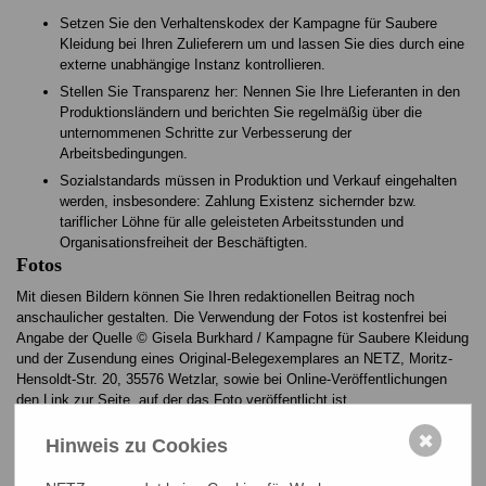
Setzen Sie den Verhaltenskodex der Kampagne für Saubere
Kleidung bei Ihren Zulieferern um und lassen Sie dies durch eine
externe unabhängige Instanz kontrollieren.
Stellen Sie Transparenz her: Nennen Sie Ihre Lieferanten in den
Produktionsländern und berichten Sie regelmäßig über die
unternommenen Schritte zur Verbesserung der
Arbeitsbedingungen.
Sozialstandards müssen in Produktion und Verkauf eingehalten
werden, insbesondere: Zahlung Existenz sichernder bzw.
tariflicher Löhne für alle geleisteten Arbeitsstunden und
Organisationsfreiheit der Beschäftigten.
Fotos
Mit diesen Bildern können Sie Ihren redaktionellen Beitrag noch
anschaulicher gestalten. Die Verwendung der Fotos ist kostenfrei bei
Angabe der Quelle © Gisela Burkhard / Kampagne für Saubere Kleidung
und der Zusendung eines Original-Belegexemplares an NETZ, Moritz-
Hensoldt-Str. 20, 35576 Wetzlar, sowie bei Online-Veröffentlichungen
den Link zur Seite, auf der das Foto veröffentlicht ist,
an dietzel@bangladesch.org
✖
Hinweis zu Cookies
Eine Speicherung in Datenbanken sowie jegliche Weitergabe an Dritte
zur gewerblichen Nutzung sind nur mit schriftlicher Genehmigung durch