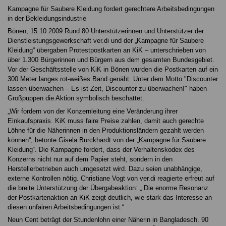
Kampagne für Saubere Kleidung fordert gerechtere Arbeitsbedingungen
in der Bekleidungsindustrie
Bönen, 15.10.2009 Rund 80 Unterstützerinnen und Unterstützer der
Dienstleistungsgewerkschaft ver.di und der „Kampagne für Saubere
Kleidung“ übergaben Protestpostkarten an KiK – unterschrieben von
über 1.300 Bürgerinnen und Bürgern aus dem gesamten Bundesgebiet.
Vor der Geschäftsstelle von KiK in Bönen wurden die Postkarten auf ein
300 Meter langes rot-weißes Band genäht. Unter dem Motto "Discounter
lassen überwachen – Es ist Zeit, Discounter zu überwachen!" haben
Großpuppen die Aktion symbolisch beschattet.
„Wir fordern von der Konzernleitung eine Veränderung ihrer
Einkaufspraxis. KiK muss faire Preise zahlen, damit auch gerechte
Löhne für die Näherinnen in den Produktionsländern gezahlt werden
können“, betonte Gisela Burckhardt von der „Kampagne für Saubere
Kleidung“. Die Kampagne fordert, dass der Verhaltenskodex des
Konzerns nicht nur auf dem Papier steht, sondern in den
Herstellerbetrieben auch umgesetzt wird. Dazu seien unabhängige,
externe Kontrollen nötig. Christiane Vogt von ver.di reagierte erfreut auf
die breite Unterstützung der Übergabeaktion: „ Die enorme Resonanz
der Postkartenaktion an KiK zeigt deutlich, wie stark das Interesse an
diesen unfairen Arbeitsbedingungen ist.“
Neun Cent beträgt der Stundenlohn einer Näherin in Bangladesch. 90