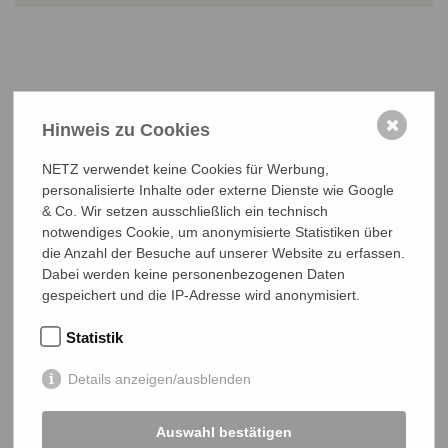
✖
Hinweis zu Cookies
NETZ Partnerschaft für Entwicklung und Gerechtigkeit e.V.
NETZ verwendet keine Cookies für Werbung,
Marktlaubenstraße 9
personalisierte Inhalte oder externe Dienste wie Google
35390 Gießen
& Co. Wir setzen ausschließlich ein technisch
Germany
notwendiges Cookie, um anonymisierte Statistiken über
Telefon
0641 - 26 555 600
die Anzahl der Besuche auf unserer Website zu erfassen.
netz@bangladesch.org
Dabei werden keine personenbezogenen Daten
gespeichert und die IP-Adresse wird anonymisiert.
START
Statistik
Bangladesch-Portal
Details anzeigen/ausblenden
Projekte
Über uns
Auswahl bestätigen