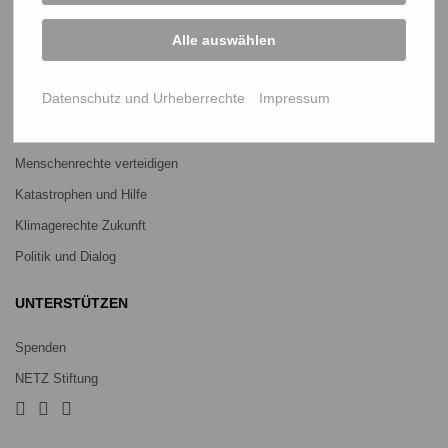
Mitmachen
Alle auswählen
PROJEKTE
Datenschutz und Urheberrechte
Impressum
Ein Leben lang genug Reis
Jedes Kind braucht Bildung
Menschenrechte verteidigen
Katastrophen und Hilfe
Klimagerechte Zukunft
Politik und Dialog
UNTERSTÜTZEN
Spenden
NETZ Stiftung