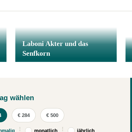
Laboni Akter und das
Senfkorn
rag wählen
4
€ 284
€ 500
nmalig
monatlich
jährlich