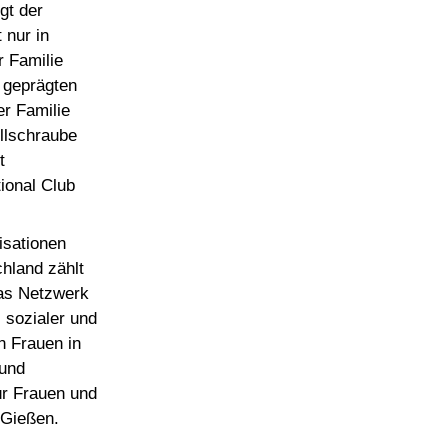
gt der
 nur in
 Familie
h geprägten
er Familie
llschraube
t
tional Club
isationen
hland zählt
Das Netzwerk
, sozialer und
n Frauen in
 und
ür Frauen und
 Gießen.