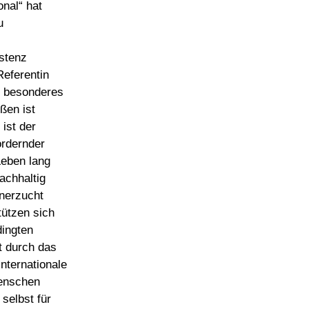
nal“ hat
u
istenz
eferentin
n besonderes
ßen ist
ist der
ordernder
Leben lang
achhaltig
hnerzucht
tützen sich
dingten
t durch das
internationale
Menschen
 selbst für