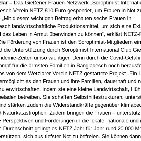
lar –
Das Gießener Frauen-Netzwerk „Soroptimist Internatio
esch-Verein NETZ 810 Euro gespendet, um Frauen in Not z
. „Mit diesem wichtigen Beitrag erhalten sechs Frauen in
sch landwirtschaftliche Produktionsmittel, um sich eine Ex
 das Leben in Armut überwinden zu können“, erklärt NETZ-R
Die Förderung von Frauen ist den Soroptimist-Mitgliedern ei
d die Unterstützung durch Soroptimist International Club Gie
ndemie-Zeiten umso wichtiger. Denn durch die Covid-Gefahr 
mpf für die ärmsten Familien in Bangladesch noch herausf
s von dem Wetzlarer Verein NETZ gestartete Projekt „Ein 
ermöglicht es den Frauen und ihre Familien, dauerhaft und n
 erwirtschaften, indem sie eine kleine Landwirtschaft, Hü
eladen betreiben. Sie schaffen Selbsthilfestrukturen, unters
und stärken zudem die Widerstandkräfte gegenüber klimabe
 Naturkatastrophen. Zudem bringen die Frauen – unterstütz
e Perspektiven und Forderungen in die lokale, nationale und 
 Im Durchschnitt gelingt es NETZ Jahr für Jahr rund 20.000 
rstützen, sich aus tiefster Not zu befreien. Sie können dann