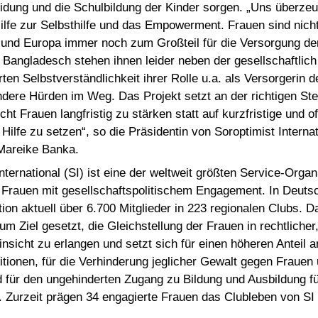
idung und die Schulbildung der Kinder sorgen. „Uns überzeu
ilfe zur Selbsthilfe und das Empowerment. Frauen sind nicht
und Europa immer noch zum Großteil für die Versorgung der
n Bangladesch stehen ihnen leider neben der gesellschaftlic
ten Selbstverständlichkeit ihrer Rolle u.a. als Versorgerin d
dere Hürden im Weg. Das Projekt setzt an der richtigen Ste
ht Frauen langfristig zu stärken statt auf kurzfristige und of
Hilfe zu setzen“, so die Präsidentin von Soroptimist Interna
Mareike Banka.
nternational (SI) ist eine der weltweit größten Service-Organ
r Frauen mit gesellschaftspolitischem Engagement. In Deutsc
tion aktuell über 6.700 Mitglieder in 223 regionalen Clubs. 
um Ziel gesetzt, die Gleichstellung der Frauen in rechtlicher
insicht zu erlangen und setzt sich für einen höheren Anteil a
tionen, für die Verhinderung jeglicher Gewalt gegen Frauen
für den ungehinderten Zugang zu Bildung und Ausbildung f
 Zurzeit prägen 34 engagierte Frauen das Clubleben von SI