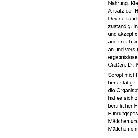
Nahrung, Kle
Ansatz der H
Deutschland 
zuständig. I
und akzeptier
auch noch an
an und versuc
ergebnislose 
Gießen, Dr. 
Soroptimist I
berufstätige
die Organisa
hat es sich z
beruflicher H
Führungsposi
Mädchen und 
Mädchen ein.