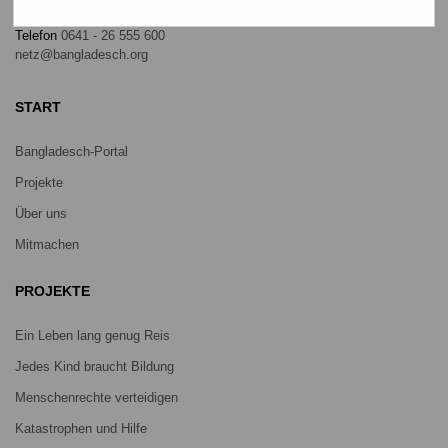
Germany
Telefon
0641 - 26 555 600
netz@bangladesch.org
START
Bangladesch-Portal
Projekte
Über uns
Mitmachen
PROJEKTE
Ein Leben lang genug Reis
Jedes Kind braucht Bildung
Menschenrechte verteidigen
Katastrophen und Hilfe