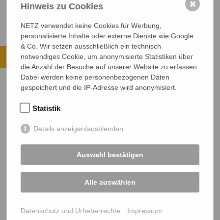
✖
Hinweis zu Cookies
NETZ verwendet keine Cookies für Werbung,
personalisierte Inhalte oder externe Dienste wie Google
& Co. Wir setzen ausschließlich ein technisch
Ihre Spende kommt an.
notwendiges Cookie, um anonymisierte Statistiken über
die Anzahl der Besuche auf unserer Website zu erfassen.
ALLE PROJEKTE ANSEHEN
Dabei werden keine personenbezogenen Daten
gespeichert und die IP-Adresse wird anonymisiert.
JETZT SPENDEN
Statistik
Sichere SSL-Verbindung
Details anzeigen/ausblenden
Auswahl bestätigen
Alle auswählen
NETZ Partnerschaft für Entwicklung und Gerechtigkeit e.V.
Marktlaubenstraße 9
Datenschutz und Urheberrechte
Impressum
35390 Gießen