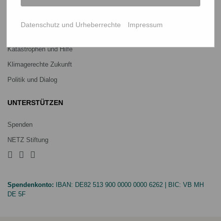
Ein Leben lang genug Reis
Jedes Kind braucht Bildung
Datenschutz und Urheberrechte
Impressum
Menschenrechte verteidigen
Katastrophen und Hilfe
Klimagerechte Zukunft
Politik und Dialog
UNTERSTÜTZEN
Spenden
NETZ Stiftung
Spendenkonto:
IBAN:
DE82 513 900 0000 0000 6262
| BIC:
VB MH
DE 5F