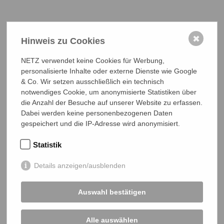
NETZ Partnerschaft für Entwicklung und Gerechtigkeit e.V.
✖
Hinweis zu Cookies
Marktlaubenstraße 9
35390 Gießen
NETZ verwendet keine Cookies für Werbung,
Germany
personalisierte Inhalte oder externe Dienste wie Google
Telefon
0641 - 26 555 600
& Co. Wir setzen ausschließlich ein technisch
netz@bangladesch.org
notwendiges Cookie, um anonymisierte Statistiken über
die Anzahl der Besuche auf unserer Website zu erfassen.
Dabei werden keine personenbezogenen Daten
START
gespeichert und die IP-Adresse wird anonymisiert.
Bangladesch-Portal
Statistik
Projekte
Details anzeigen/ausblenden
Über uns
Mitmachen
Auswahl bestätigen
PROJEKTE
Alle auswählen