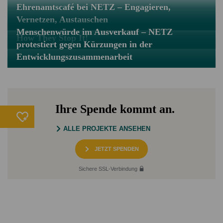
Ehrenamtscafé bei NETZ – Engagieren,
Vernetzen, Austauschen
Menschenwürde im Ausverkauf – NETZ
How They Stop It!
protestiert gegen Kürzungen in der
Entwicklungszusammenarbeit
Ihre Spende kommt an.
ALLE PROJEKTE ANSEHEN
JETZT SPENDEN
Sichere SSL-Verbindung