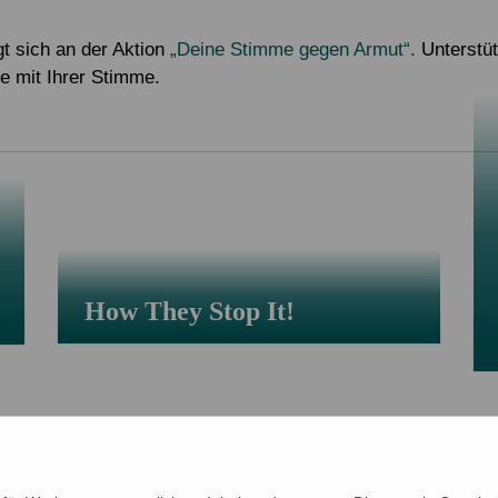
Alle Projekte
Service & Kontakt
Eigene Spendenaktion anlegen
Mitglied werden
gt sich an der Aktion
„Deine Stimme gegen Armut“.
Unterstüt
 mit Ihrer Stimme.
Jetzt online spenden
How They Stop It!
nde kommt an.