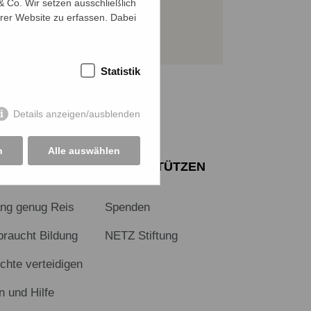
 Co. Wir setzen ausschließlich
rer Website zu erfassen. Dabei
Sichere SSL-Verbindung
Statistik
Details anzeigen/ausblenden
n
Alle auswählen
E
UNTERSTÜTZEN
ang genug Reis
Spenden
braucht Bildung
NETZ Stiftung
hte verteidigen
n und Hilfe