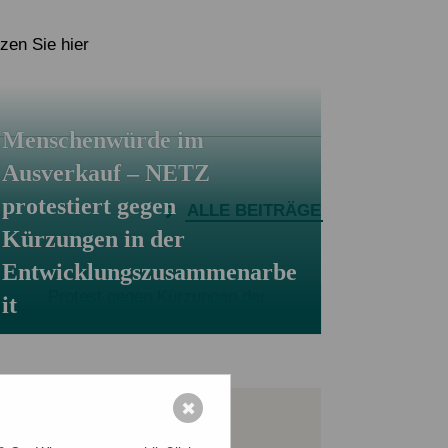
Eigene Spendenaktion anlegen
Mediathek
zen Sie hier
Menschenwürde im
Ausverkauf – NETZ
protestiert gegen
ALLE BEITRÄGE
Kürzungen in der
Entwicklungszusammenarbe
it
✖
JETZT SPENDEN