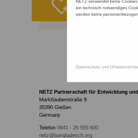
NETZ verwendet keine Cookies f
ein technisch notwendiges Cook
werden keine personenbezogene
ALLE PROJE
Datenschutz und Urheberrecht
NETZ Partnerschaft für Entwicklung und 
Marktlaubenstraße 9
35390 Gießen
Germany
Telefon
0641 - 26 555 600
netz@bangladesch.org