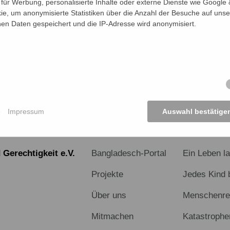
ür Werbung, personalisierte Inhalte oder externe Dienste wie Google &
ie, um anonymisierte Statistiken über die Anzahl der Besuche auf unse
n Daten gespeichert und die IP-Adresse wird anonymisiert.
KTE ANSEHEN
e
Impressum
Auswahl bestätige
START
PROJEKT
Gerechtigkeit e.V.
Bangladesch-Portal
Ein Leben l
Projekte
Jedes Kind 
Über uns
Menschenrec
Mitmachen
Katastrophe