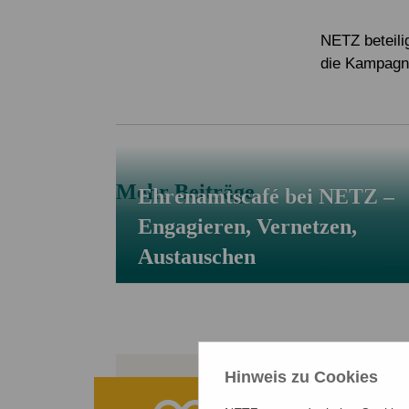
Service & Kontakt
Service & Kontakt
Spenden FAQ
Mitglied werden
Newsletter
NETZ beteili
die Kampagne
Newsletter
Mehr Beiträge
Ehrenamtscafé bei NETZ –
Engagieren, Vernetzen,
Austauschen
Hinweis zu Cookies
Ihre Spe