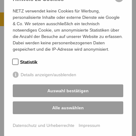
NETZ verwendet keine Cookies für Werbung,
Ihre Spende kommt an.
personalisierte Inhalte oder externe Dienste wie Google
& Co. Wir setzen ausschließlich ein technisch
ALLE PROJEKTE ANSEHEN
notwendiges Cookie, um anonymisierte Statistiken über
die Anzahl der Besuche auf unserer Website zu erfassen.
JETZT SPENDEN
Dabei werden keine personenbezogenen Daten
gespeichert und die IP-Adresse wird anonymisiert.
Sichere SSL-Verbindung
Statistik
Details anzeigen/ausblenden
Auswahl bestätigen
NETZ Partnerschaft für Entwicklung und Gerechtigkeit e.V.
Alle auswählen
Marktlaubenstraße 9
35390 Gießen
Germany
Datenschutz und Urheberrechte
Impressum
Telefon
0641 - 26 555 600