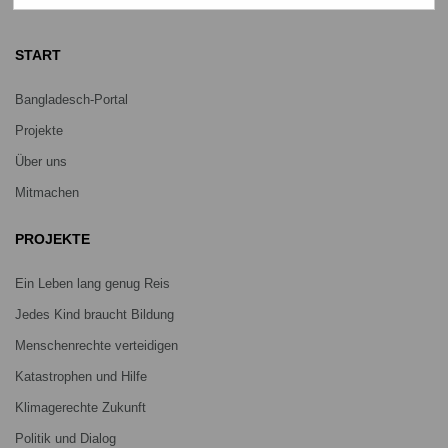
netz@bangladesch.org
START
Bangladesch-Portal
Projekte
Über uns
Mitmachen
PROJEKTE
Ein Leben lang genug Reis
Jedes Kind braucht Bildung
Menschenrechte verteidigen
Katastrophen und Hilfe
Klimagerechte Zukunft
Politik und Dialog