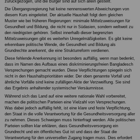
zurückgezogen, und die Bürger sind auf sich allein gestellt.
Die Übergangsregierung hat keine nennenswerten Abweichungen von
diesem Kurs eingeleitet. Der aktuelle Haushalt folgt dem gleichen
Muster wie bei früheren Regierungen: minimale Mittelzuweisungen für
Gesundheit und Bildung, die nicht nur in Südasien, sondern weltweit zu
den niedrigsten gehören. Selbst innerhalb dieser begrenzten
Mittelzuweisungen gibt es weiterhin Unregelmäßigkeiten. Es gibt keine
erkennbare politische Wende, die Gesundheit und Bildung als
Grundrechte anerkennt, die eine Strukturreform verdienen.
Diese fehlende Anerkennung ist besonders auffällig, wenn man bedenkt,
dass im Namen des Aufbaus eines diskriminierungsfreien Bangladesch
Versprechungen gemacht wurden. Diese Verpflichtungen spiegeln sich
nicht in den Haushaltsprioritäten wider. Der oben genannte Vorfall und
ähnliche Vorfälle sind keine zufälligen Akte der Verzweiflung. Sie sind
das Ergebnis anhaltender systemischer Versäumnisse.
Während sich das Land auf eine weitere nationale Wahl vorbereitet,
machen die politischen Parteien eine Vielzahl von Versprechungen.
Was dabei jedoch auffällig fehlt, ist eine klare und feste Verpflichtung,
den Staat in die volle Verantwortung für die Gesundheitsversorgung aller
zu nehmen. Dieses Schweigen muss hinterfragt werden. Alle politischen
Parteien sollten klar erklären, dass Gesundheitsversorgung ein
Grundrecht und ein öffentliches Gut ist und dass der Staat die
Verantwortung für den universellen Zugang tragen muss. Dies erfordert