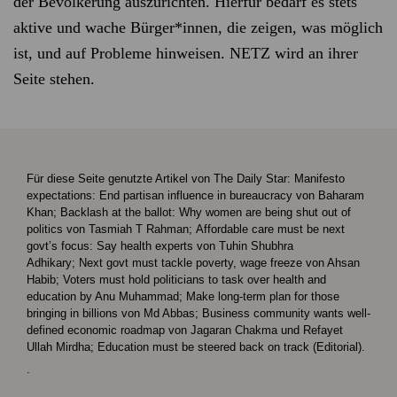
der Bevölkerung auszurichten. Hierfür bedarf es stets
aktive und wache Bürger*innen, die zeigen, was möglich
ist, und auf Probleme hinweisen. NETZ wird an ihrer
Seite stehen.
Für diese Seite genutzte Artikel von The Daily Star: Manifesto
expectations: End partisan influence in bureaucracy von Baharam
Khan; Backlash at the ballot: Why women are being shut out of
politics von Tasmiah T Rahman; Affordable care must be next
govt’s focus: Say health experts von Tuhin Shubhra
Adhikary; Next govt must tackle poverty, wage freeze von Ahsan
Habib; Voters must hold politicians to task over health and
education by Anu Muhammad; Make long-term plan for those
bringing in billions von Md Abbas; Business community wants well-
defined economic roadmap von Jagaran Chakma und Refayet
Ullah Mirdha; Education must be steered back on track (Editorial).
.