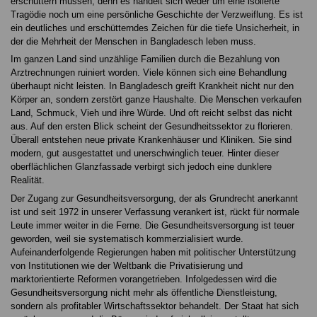
erschüttern müssen, denn es handelt sich weder um eine isolierte
Tragödie noch um eine persönliche Geschichte der Verzweiflung. Es ist
ein deutliches und erschütterndes Zeichen für die tiefe Unsicherheit, in
der die Mehrheit der Menschen in Bangladesch leben muss.
Im ganzen Land sind unzählige Familien durch die Bezahlung von
Arztrechnungen ruiniert worden. Viele können sich eine Behandlung
überhaupt nicht leisten. In Bangladesch greift Krankheit nicht nur den
Körper an, sondern zerstört ganze Haushalte. Die Menschen verkaufen
Land, Schmuck, Vieh und ihre Würde. Und oft reicht selbst das nicht
aus. Auf den ersten Blick scheint der Gesundheitssektor zu florieren.
Überall entstehen neue private Krankenhäuser und Kliniken. Sie sind
modern, gut ausgestattet und unerschwinglich teuer. Hinter dieser
oberflächlichen Glanzfassade verbirgt sich jedoch eine dunklere
Realität.
Der Zugang zur Gesundheitsversorgung, der als Grundrecht anerkannt
ist und seit 1972 in unserer Verfassung verankert ist, rückt für normale
Leute immer weiter in die Ferne. Die Gesundheitsversorgung ist teuer
geworden, weil sie systematisch kommerzialisiert wurde.
Aufeinanderfolgende Regierungen haben mit politischer Unterstützung
von Institutionen wie der Weltbank die Privatisierung und
marktorientierte Reformen vorangetrieben. Infolgedessen wird die
Gesundheitsversorgung nicht mehr als öffentliche Dienstleistung,
sondern als profitabler Wirtschaftssektor behandelt. Der Staat hat sich