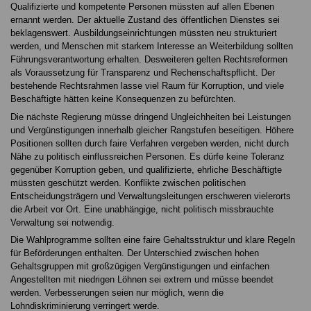
Qualifizierte und kompetente Personen müssten auf allen Ebenen
ernannt werden. Der aktuelle Zustand des öffentlichen Dienstes sei
beklagenswert. Ausbildungseinrichtungen müssten neu strukturiert
werden, und Menschen mit starkem Interesse an Weiterbildung sollten
Führungsverantwortung erhalten. Desweiteren gelten Rechtsreformen
als Voraussetzung für Transparenz und Rechenschaftspflicht. Der
bestehende Rechtsrahmen lasse viel Raum für Korruption, und viele
Beschäftigte hätten keine Konsequenzen zu befürchten.
Die nächste Regierung müsse dringend Ungleichheiten bei Leistungen
und Vergünstigungen innerhalb gleicher Rangstufen beseitigen. Höhere
Positionen sollten durch faire Verfahren vergeben werden, nicht durch
Nähe zu politisch einflussreichen Personen. Es dürfe keine Toleranz
gegenüber Korruption geben, und qualifizierte, ehrliche Beschäftigte
müssten geschützt werden. Konflikte zwischen politischen
Entscheidungsträgern und Verwaltungsleitungen erschweren vielerorts
die Arbeit vor Ort. Eine unabhängige, nicht politisch missbrauchte
Verwaltung sei notwendig.
Die Wahlprogramme sollten eine faire Gehaltsstruktur und klare Regeln
für Beförderungen enthalten. Der Unterschied zwischen hohen
Gehaltsgruppen mit großzügigen Vergünstigungen und einfachen
Angestellten mit niedrigen Löhnen sei extrem und müsse beendet
werden. Verbesserungen seien nur möglich, wenn die
Lohndiskriminierung verringert werde.