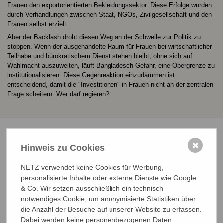
Frauen den exportorientierten Bekleidungssektor. Diese Erfolge wurden
durch Verhandlungen zwischen Staat, NGOs, Zivilgesellschaft und den
Frauen selbst erzielt.
Aber der Backlash droht diesen Weg an der Schwelle zur Politik zu
stoppen. Wenn der ausgehandelte Raum für Frauen bei wirtschaftlicher
Teilhabe und bürokratischem Dienst stehen bleibt, ohne sich auf
Wahlmacht auszuweiten, läuft Bangladesch Gefahr, eine Obergrenze zu
institutionalisieren. Diese Gegenreaktion einzudämmen ist
entscheidend, damit die "Investitionen" in Frauen nicht an der zentralen
Frage scheitern: Wer darf regieren?
✖
Hinweis zu Cookies
Die Bürokratie muss frei von Parteipolitik sein
NETZ verwendet keine Cookies für Werbung,
personalisierte Inhalte oder externe Dienste wie Google
& Co. Wir setzen ausschließlich ein technisch
Vorschläge für die nächste Regierung
notwendiges Cookie, um anonymisierte Statistiken über
die Anzahl der Besuche auf unserer Website zu erfassen.
- Einstellungsverfahren überarbeiten, um leistungsgerechten
Zugang sicherzustellen
Dabei werden keine personenbezogenen Daten