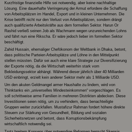
Kurzfristige finanzielle Hilfe sei notwendig, aber keine nachhaltige
Lösung. Eine dauerhafte Verringerung der Armut erfordere die Schaffung
von Arbeitsplätzen im Handel, Export und in kleinen Unternehmen. Die
Krise betrifft nicht nur den Verlust von Arbeitsplätzen, sondern drängt
auch qualifizierte Arbeitskräfte aus dem formellen Sektor. Harun Or
Rashid verließ seinen Job als Wachmann wegen unzureichenden Lohns
und fährt nun eine Rikscha. Er wäre jedoch lieber im formellen Sektor
beschäftigt.
Zahid Hussain, ehemaliger Chefökonom der Weltbank in Dhaka, betont,
dass politische Parteien Arbeitsplätze und Löhne in den Mittelpunkt
stellen müssten. Dafür sei auch eine klare Strategie zur Diversifizierung
der Exporte nötig, da die Wirtschaft weiterhin stark vom
Bekleidungssektor abhängt. Während dieser jährlich über 40 Milliarden
USD einbringt, erzielt kein anderer Sektor mehr als 1 Milliarde USD.
Um den akuten Geldmangel armer Haushalte zu lindern, wird von
Thinktanks ein „universelles Mindesteinkommen“ vorgeschlagen. Es
soll schrittweise arme Familien in mehreren Distrikten abdecken. Diese
Investitionen seien nötig, um zu verhindern, dass benachteiligte
Gruppen weiter zurückfallen. Mustafizur Rahman fordert höhere direkte
Steuern zur Stärkung von Gesundheit, Bildung und sozialen
Sicherheitsnetzen und betont, dass Korruptionsbekämpfung
wirtschaftlich notwendig sei.
Trotz breitem Konsens über notwendige Reformen herrscht Skepsis