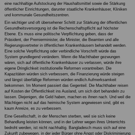
eine nachhaltige Aufstockung der Haushaltsmittel sowie die Stärkung
öffentlicher Einrichtungen, darunter staatliche Krankenhäuser, Kliniken
und kommunale Gesundheitszentren.
Ein wichtiger und oft übersehener Schritt zur Stärkung der öffentlichen
Gesundheitsversorgung ist die Rechenschaftspflicht auf höchster
Ebene. Es muss eine politische Verpflichtung geben, dass der
Präsident, der Premierminister, die Minister, die Beamten und alle
Regierungsvertreter in öffentlichen Krankenhäusern behandelt werden.
Eine solche Verpflichtung oder verbindliche Vorschrift würde das
System grundlegend verändern. Wenn die Machthaber gezwungen
wären, sich auf öffentliche Krankenhäuser zu verlassen, würde ihre
eigene Dringlichkeit institutionelle Reformen vorantreiben. Die
Kapazitäten würden sich verbessern, die Finanzierung würde steigen
und längst überfällige Reformen würden endlich Aufmerksamkeit
bekommen. Im Moment passiert das Gegenteil. Die Machthaber reisen
auf Kosten der Öffentlichkeit ins Ausland, um sich dort behandeln zu
lassen. Diejenigen, die Geld haben, machen es ihnen nach. Und weil die
Mächtigen nicht auf das heimische System angewiesen sind, gibt es
kaum Anreize, es zu verbessern.
Eine Gesellschaft, in der Menschen sterben, weil sie sich keine
Behandlung leisten können, und in der Lehrer wegen ihres Unterrichts
bedroht werden, ist nicht nachhaltig. Bangladesch muss sich auf eine
Zukunft zubewegen, in der jeder Bürger ohne Angst oder Diskriminierung