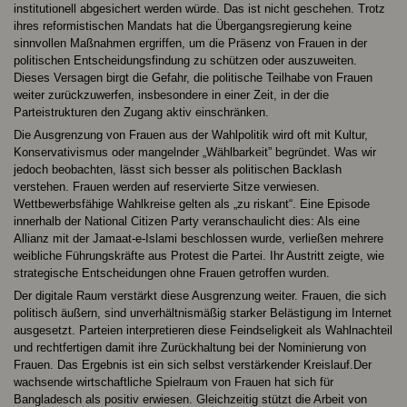
institutionell abgesichert werden würde. Das ist nicht geschehen. Trotz
ihres reformistischen Mandats hat die Übergangsregierung keine
sinnvollen Maßnahmen ergriffen, um die Präsenz von Frauen in der
politischen Entscheidungsfindung zu schützen oder auszuweiten.
Dieses Versagen birgt die Gefahr, die politische Teilhabe von Frauen
weiter zurückzuwerfen, insbesondere in einer Zeit, in der die
Parteistrukturen den Zugang aktiv einschränken.
Die Ausgrenzung von Frauen aus der Wahlpolitik wird oft mit Kultur,
Konservativismus oder mangelnder „Wählbarkeit” begründet. Was wir
jedoch beobachten, lässt sich besser als politischen Backlash
verstehen. Frauen werden auf reservierte Sitze verwiesen.
Wettbewerbsfähige Wahlkreise gelten als „zu riskant“. Eine Episode
innerhalb der National Citizen Party veranschaulicht dies: Als eine
Allianz mit der Jamaat-e-Islami beschlossen wurde, verließen mehrere
weibliche Führungskräfte aus Protest die Partei. Ihr Austritt zeigte, wie
strategische Entscheidungen ohne Frauen getroffen wurden.
Der digitale Raum verstärkt diese Ausgrenzung weiter. Frauen, die sich
politisch äußern, sind unverhältnismäßig starker Belästigung im Internet
ausgesetzt. Parteien interpretieren diese Feindseligkeit als Wahlnachteil
und rechtfertigen damit ihre Zurückhaltung bei der Nominierung von
Frauen. Das Ergebnis ist ein sich selbst verstärkender Kreislauf.Der
wachsende wirtschaftliche Spielraum von Frauen hat sich für
Bangladesch als positiv erwiesen. Gleichzeitig stützt die Arbeit von