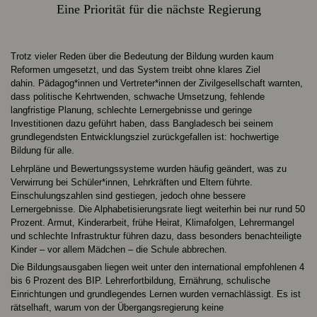
Eine Priorität für die nächste Regierung
Trotz vieler Reden über die Bedeutung der Bildung wurden kaum
Reformen umgesetzt, und das System treibt ohne klares Ziel
dahin. Pädagog*innen und Vertreter*innen der Zivilgesellschaft warnten,
dass politische Kehrtwenden, schwache Umsetzung, fehlende
langfristige Planung, schlechte Lernergebnisse und geringe
Investitionen dazu geführt haben, dass Bangladesch bei seinem
grundlegendsten Entwicklungsziel zurückgefallen ist: hochwertige
Bildung für alle.
Lehrpläne und Bewertungssysteme wurden häufig geändert, was zu
Verwirrung bei Schüler*innen, Lehrkräften und Eltern führte.
Einschulungszahlen sind gestiegen, jedoch ohne bessere
Lernergebnisse. Die Alphabetisierungsrate liegt weiterhin bei nur rund 50
Prozent. Armut, Kinderarbeit, frühe Heirat, Klimafolgen, Lehrermangel
und schlechte Infrastruktur führen dazu, dass besonders benachteiligte
Kinder – vor allem Mädchen – die Schule abbrechen.
Die Bildungsausgaben liegen weit unter den international empfohlenen 4
bis 6 Prozent des BIP. Lehrerfortbildung, Ernährung, schulische
Einrichtungen und grundlegendes Lernen wurden vernachlässigt. Es ist
rätselhaft, warum von der Übergangsregierung keine