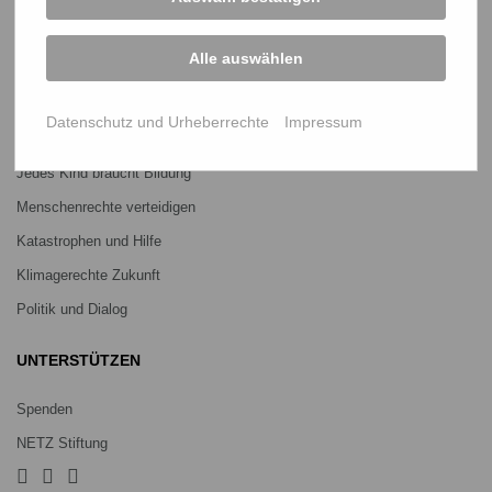
Über uns
Mitmachen
Alle auswählen
PROJEKTE
Datenschutz und Urheberrechte
Impressum
Ein Leben lang genug Reis
Jedes Kind braucht Bildung
Menschenrechte verteidigen
Katastrophen und Hilfe
Klimagerechte Zukunft
Politik und Dialog
UNTERSTÜTZEN
Spenden
NETZ Stiftung