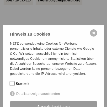
0641 - 26 555 613
saetherbo@bangladesch.org
✖
Hinweis zu Cookies
NETZ verwendet keine Cookies für Werbung,
NETZ Partnerschaft für Entwicklung und Gerechtigkeit e.V.
personalisierte Inhalte oder externe Dienste wie Google
Marktlaubenstraße 9
& Co. Wir setzen ausschließlich ein technisch
35390 Gießen
Germany
notwendiges Cookie, um anonymisierte Statistiken über
die Anzahl der Besuche auf unserer Website zu erfassen.
Telefon
0641 - 26 555 600
Dabei werden keine personenbezogenen Daten
netz@bangladesch.org
gespeichert und die IP-Adresse wird anonymisiert.
START
Statistik
Bangladesch-Portal
Details anzeigen/ausblenden
Projekte
Auswahl bestätigen