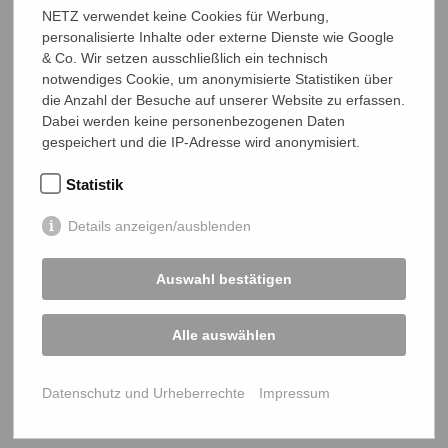
02.05.2021
€ 20
NETZ verwendet keine Cookies für Werbung,
Anonym gespendet
personalisierte Inhalte oder externe Dienste wie Google
& Co. Wir setzen ausschließlich ein technisch
notwendiges Cookie, um anonymisierte Statistiken über
01.05.2021
€ 50
die Anzahl der Besuche auf unserer Website zu erfassen.
Anonym gespendet
Dabei werden keine personenbezogenen Daten
gespeichert und die IP-Adresse wird anonymisiert.
Statistik
Details anzeigen/ausblenden
Auswahl bestätigen
NETZ Partnerschaft für Entwicklung und Gerechtigkeit e.V.
Marktlaubenstraße 9
Alle auswählen
35390 Gießen
Germany
Telefon
0641 - 26 555 600
Datenschutz und Urheberrechte
Impressum
netz@bangladesch.org