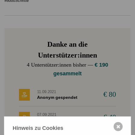
#8000Schritte
Danke an die
Unterstützer:innen
4 Unterstützer:innen bisher —
€ 190
gesammelt
11.09.2021
€ 80
Anonym gespendet
07.09.2021
€ 40
Anonym gespendet
✖
Hinweis zu Cookies