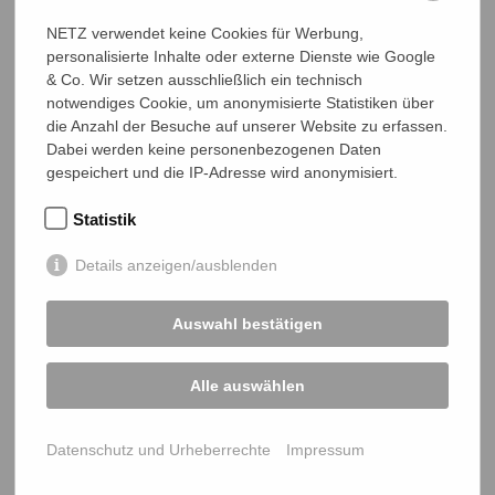
NETZ beim Altstadtfest Wetzlar
NETZ verwendet keine Cookies für Werbung,
AUG
22
personalisierte Inhalte oder externe Dienste wie Google
2026
NETZ beim Liebigs Suppenfest 2026
& Co. Wir setzen ausschließlich ein technisch
notwendiges Cookie, um anonymisierte Statistiken über
NOV
Bangladeschtagung und NETZ-
01
die Anzahl der Besuche auf unserer Website zu erfassen.
2026
Mitgliederversammlung 2027
Dabei werden keine personenbezogenen Daten
gespeichert und die IP-Adresse wird anonymisiert.
JUN
11
2027
Statistik
Details anzeigen/ausblenden
Auswahl bestätigen
NETZ Partnerschaft für Entwicklung und Gerechtigkeit e.V.
Alle auswählen
Marktlaubenstraße 9
35390 Gießen
Germany
Datenschutz und Urheberrechte
Impressum
Telefon
0641 - 26 555 600
netz@bangladesch.org