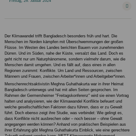
Freitag, 26. Januar 2024
Der Klimawandel trifft Bangladesch besonders früh und hart. Die
Menschen im Norden kämpfen mit Überschwemmungen der großen
Flüsse. Im Westen des Landes berichten Bauern von zunehmenden
Dürren. Und im Süden, nahe der Küste, versalzt das Land. Doch es
geht nicht nur um Naturphänomene, sondern vielmehr darum, wie die
Menschen damit umgehen. Und es fällt auf, dass eines in allen
Regionen zunimmt: Konflikte. Um Land und Ressourcen, zwischen
Männern und Frauen, zwischen Arbeiter*innen und Arbeitgeber*innen.
Menschenrechtsaktivistin Meghna Guhathakurta war in ihrer Heimat
Bangladesch unterwegs und hat mit allen Seiten gesprochen. Im
Rahmen der Germersheimer "Freitagskonferenz" wird sie einen Vortrag
halten und analysieren, wie der Klimawandel Konflikte befeuert und
welche gesellschaftlichen Faktoren dazu führen, dass er zu Gewalt
führt. Doch ebenso zeigt ihre Studie, was verbindet: Wie gelingt es,
dass Konflikte nicht ausbrechen oder – noch besser – ohne Gewalt
angegangen werden können? Anhand von praktischen Beispielen aus
ihrer Erfahrung gibt Meghna Guhathakurta Einblick, wie eine gerechtere
Zukunft geformt werden kann. NETZ-Klimaexperte Mohammed