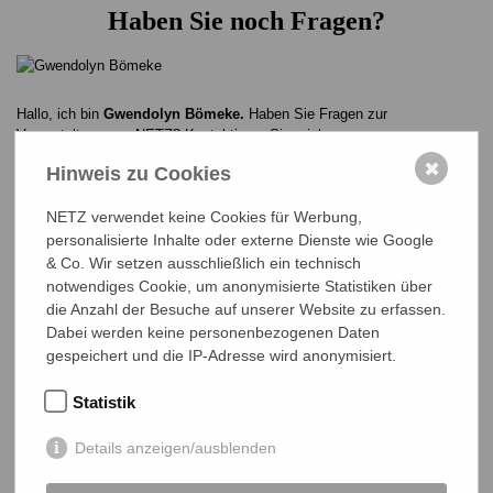
Haben Sie noch Fragen?
Hallo, ich bin
Gwendolyn Bömeke.
Haben Sie Fragen zur
Veranstaltung von NETZ? Kontaktieren Sie mich gerne.
✖
Hinweis zu Cookies
0641 - 26 555 618
boemeke@bangladesch.org
NETZ verwendet keine Cookies für Werbung,
personalisierte Inhalte oder externe Dienste wie Google
& Co. Wir setzen ausschließlich ein technisch
notwendiges Cookie, um anonymisierte Statistiken über
die Anzahl der Besuche auf unserer Website zu erfassen.
Weitere Veranstaltungen
Dabei werden keine personenbezogenen Daten
gespeichert und die IP-Adresse wird anonymisiert.
NETZ beim Altstadtfest Wetzlar
Statistik
AUG
22
2026
NETZ beim Liebigs Suppenfest 2026
Details anzeigen/ausblenden
NOV
Bangladeschtagung und NETZ-
01