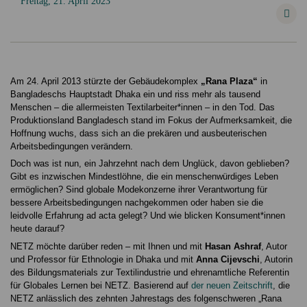
Freitag, 21. April 2023
Am 24. April 2013 stürzte der Gebäudekomplex
„Rana Plaza“
in
Bangladeschs Hauptstadt Dhaka ein und riss mehr als tausend
Menschen – die allermeisten Textilarbeiter*innen – in den Tod. Das
Produktionsland Bangladesch stand im Fokus der Aufmerksamkeit, die
Hoffnung wuchs, dass sich an die prekären und ausbeuterischen
Arbeitsbedingungen verändern.
Doch was ist nun, ein Jahrzehnt nach dem Unglück, davon geblieben?
Gibt es inzwischen Mindestlöhne, die ein menschenwürdiges Leben
ermöglichen? Sind globale Modekonzerne ihrer Verantwortung für
bessere Arbeitsbedingungen nachgekommen oder haben sie die
leidvolle Erfahrung ad acta gelegt? Und wie blicken Konsument*innen
heute darauf?
NETZ möchte darüber reden – mit Ihnen und mit
Hasan Ashraf
, Autor
und Professor für Ethnologie in Dhaka und mit
Anna Cijevschi
, Autorin
des Bildungsmaterials zur Textilindustrie und ehrenamtliche Referentin
für Globales Lernen bei NETZ. Basierend auf
der neuen Zeitschrift
, die
NETZ anlässlich des zehnten Jahrestags des folgenschweren „Rana