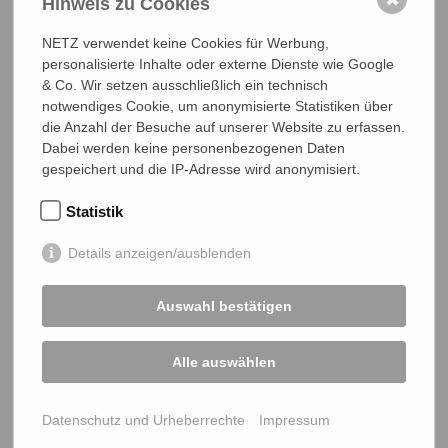
Hinweis zu Cookies
NETZ beim Altstadtfest Wetzlar
NETZ verwendet keine Cookies für Werbung,
AUG
personalisierte Inhalte oder externe Dienste wie Google
22
& Co. Wir setzen ausschließlich ein technisch
2026
NETZ beim Liebigs Suppenfest 2026
notwendiges Cookie, um anonymisierte Statistiken über
NOV
die Anzahl der Besuche auf unserer Website zu erfassen.
Bangladeschtagung und NETZ-
01
Dabei werden keine personenbezogenen Daten
2026
Mitgliederversammlung 2027
gespeichert und die IP-Adresse wird anonymisiert.
JUN
11
Statistik
2027
Details anzeigen/ausblenden
Auswahl bestätigen
NETZ Partnerschaft für Entwicklung und Gerechtigkeit e.V.
Alle auswählen
Marktlaubenstraße 9
35390 Gießen
Germany
Datenschutz und Urheberrechte
Impressum
Telefon
0641 - 26 555 600