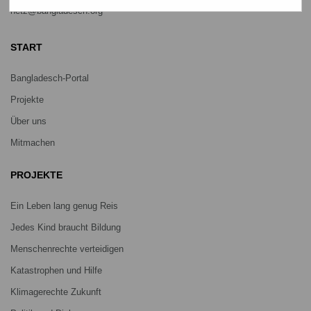
netz@bangladesch.org
START
Bangladesch-Portal
Projekte
Über uns
Mitmachen
PROJEKTE
Ein Leben lang genug Reis
Jedes Kind braucht Bildung
Menschenrechte verteidigen
Katastrophen und Hilfe
Klimagerechte Zukunft