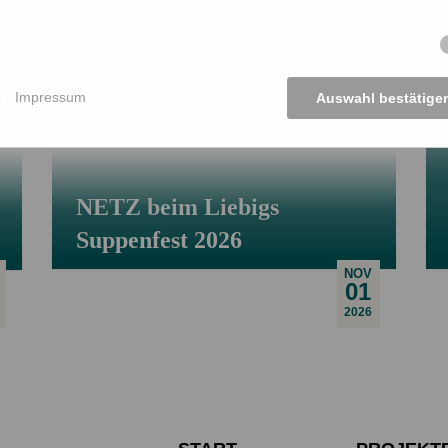
uns auf Euer Kommen!
e
Impressum
Auswahl bestätige
NETZ beim Liebigs
Suppenfest 2026
NOV
01
2026