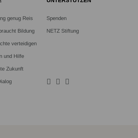
E
UNTERSTÜTZEN
ang genug Reis
Spenden
braucht Bildung
NETZ Stiftung
hte verteidigen
n und Hilfe
te Zukunft
Dialog