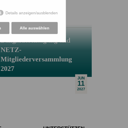
Details anzeigen/ausblenden
n
Alle auswählen
Bangladeschtagung und
NETZ-
Mitgliederversammlung
2027
JUN
11
2027