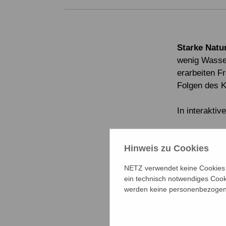
Starke Natu
wenig Wasse
erarbeiten 
Folgen des 
In interakti
Willkommen 
Hinweis zu Cookies
Dagmar Schw
NETZ verwendet keine Cookies f
Wann und 
ein technisch notwendiges Cook
Ort: Gertrud
werden keine personenbezogene
Donnerstag 
Keine Anmeld