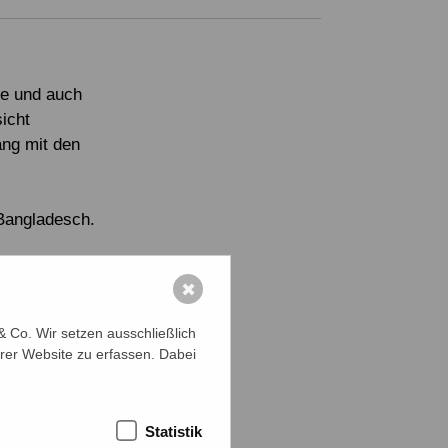
e und auch
icht
ng mit den
 Bangladesch.
rentinnen
✖
 Co. Wir setzen ausschließlich
rer Website zu erfassen. Dabei
Statistik