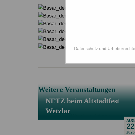
Datenschutz und Urheberrecht
Weitere Veranstaltungen
NETZ beim Altstadtfest
Wetzlar
AUG
22
2026