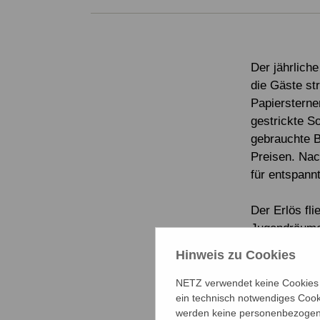
Der jährlich
die Gäste st
Papiersterne
gestrickte S
gebrauchte B
Preisen. Nac
für entspan
Der Erlös fl
Jugendräume 
erhalten 22 
Hinweis zu Cookies
Überschwemm
neue Chance 
NETZ verwendet keine Cookies f
ein technisch notwendiges Cook
werden keine personenbezogene