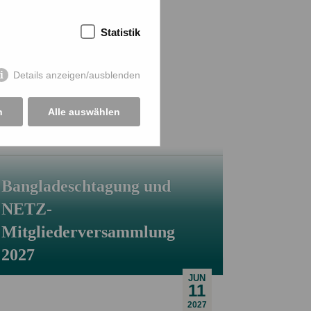
Statistik
Details anzeigen/ausblenden
n
Alle auswählen
Bangladeschtagung und
NETZ-
Mitgliederversammlung
2027
JUN
11
2027