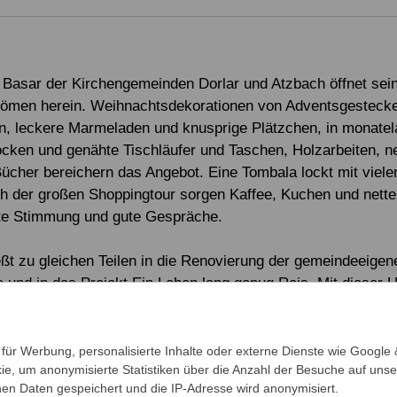
e Basar der Kirchengemeinden Dorlar und Atzbach öffnet sei
römen herein. Weihnachtsdekorationen von Adventsgestecke
n, leckere Marmeladen und knusprige Plätzchen, in monatel
ocken und genähte Tischläufer und Taschen, Holzarbeiten, n
ücher bereichern das Angebot. Eine Tombala lockt mit viel
h der großen Shoppingtour sorgen Kaffee, Kuchen und net
nte Stimmung und gute Gespräche.
ießt zu gleichen Teilen in die Renovierung der gemeindeeigen
und in das Projekt Ein Leben lang genug Reis. Mit dieser 
Familien, die im August diesen Jahres bei den schweren
ungen in Bangladesch ihr gesamtes Hab und Gut verloren 
auf ein besseres Leben.
ür Werbung, personalisierte Inhalte oder externe Dienste wie Google &
ie, um anonymisierte Statistiken über die Anzahl der Besuche auf unse
n Daten gespeichert und die IP-Adresse wird anonymisiert.