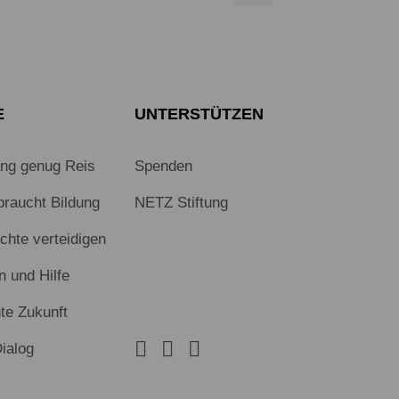
E
UNTERSTÜTZEN
ang genug Reis
Spenden
braucht Bildung
NETZ Stiftung
hte verteidigen
n und Hilfe
te Zukunft
Dialog