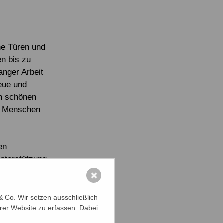
ne Türen und
n bis zu
anger Arbeit
eue und
en schönen
te Menschen
en
Unterstützung
✖
haben, eine
 Co. Wir setzen ausschließlich
rer Website zu erfassen. Dabei