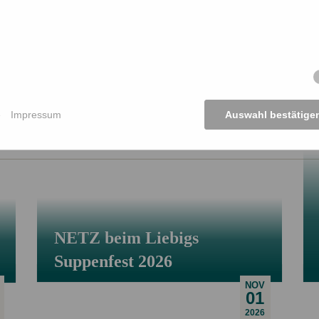
e
Impressum
Auswahl bestätige
NETZ beim Liebigs
Suppenfest 2026
NOV
01
2026