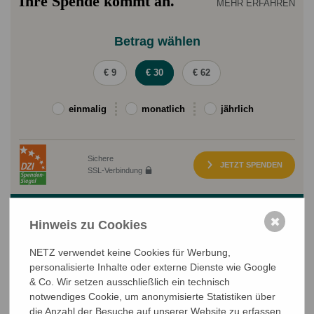
Ihre Spende kommt an.
MEHR ERFAHREN
Betrag wählen
€ 9
€ 30
€ 62
einmalig
monatlich
jährlich
Sichere
JETZT SPENDEN
SSL-Verbindung
✖
Hinweis zu Cookies
Klimagerechte Zukunft
30 €
kosten zwanzig Baumsetzlinge zur Verminderung von
NETZ verwendet keine Cookies für Werbung,
Bodenerosion
personalisierte Inhalte oder externe Dienste wie Google
& Co. Wir setzen ausschließlich ein technisch
notwendiges Cookie, um anonymisierte Statistiken über
die Anzahl der Besuche auf unserer Website zu erfassen.