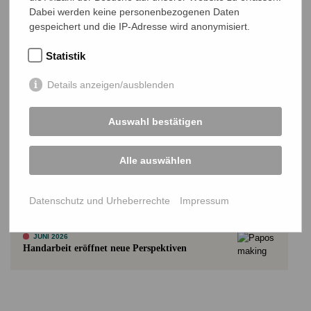
Dabei werden keine personenbezogenen Daten
gespeichert und die IP-Adresse wird anonymisiert.
Weitere Projektupdates
ALLE UPDATES
Statistik
JULI 2026
Details anzeigen/ausblenden
Mädchenmannschaft gewinnt Primary Gold
Cup
Auswahl bestätigen
Alle auswählen
JUNI 2026
Wir gegen Unrecht
Datenschutz und Urheberrechte
Impressum
JUNI 2026
Handarbeit eröffnet neue Perspektiven