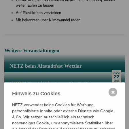
weiter laufen zu lassen
Auf Plastiktüten verzichten
Mit bekannten über Klimawandel reden
Weitere Veranstaltungen
NETZ beim Altstadtfest Wetzlar
AUG
22
2026
NETZ beim Liebigs Suppenfest 2026
NOV
✖
Hinweis zu Cookies
Bangladeschtagung und NETZ-
01
2026
Mitgliederversammlung 2027
NETZ verwendet keine Cookies für Werbung,
JUN
personalisierte Inhalte oder externe Dienste wie Google
11
& Co. Wir setzen ausschließlich ein technisch
2027
notwendiges Cookie, um anonymisierte Statistiken über
die Anzahl der Besuche auf unserer Website zu erfassen.