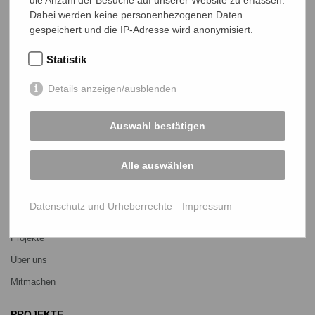
Dabei werden keine personenbezogenen Daten
gespeichert und die IP-Adresse wird anonymisiert.
Statistik
NETZ Partnerschaft für Entwicklung und Gerechtigkeit e.V.
Marktlaubenstraße 9
Details anzeigen/ausblenden
35390 Gießen
Germany
Auswahl bestätigen
Telefon
0641 - 26 555 600
netz@bangladesch.org
Alle auswählen
START
Datenschutz und Urheberrechte
Impressum
Bangladesch-Portal
Projekte
Über uns
Mitmachen
PROJEKTE