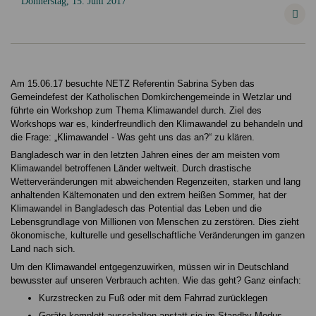
Donnerstag, 15. Juni 2017
Am 15.06.17 besuchte NETZ Referentin Sabrina Syben das
Gemeindefest der Katholischen Domkirchengemeinde in Wetzlar und
führte ein Workshop zum Thema Klimawandel durch. Ziel des
Workshops war es, kinderfreundlich den Klimawandel zu behandeln und
die Frage: „Klimawandel - Was geht uns das an?“ zu klären.
Bangladesch war in den letzten Jahren eines der am meisten vom
Klimawandel betroffenen Länder weltweit. Durch drastische
Wetterveränderungen mit abweichenden Regenzeiten, starken und lang
anhaltenden Kältemonaten und den extrem heißen Sommer, hat der
Klimawandel in Bangladesch das Potential das Leben und die
Lebensgrundlage von Millionen von Menschen zu zerstören. Dies zieht
ökonomische, kulturelle und gesellschaftliche Veränderungen im ganzen
Land nach sich.
Um den Klimawandel entgegenzuwirken, müssen wir in Deutschland
bewusster auf unseren Verbrauch achten. Wie das geht? Ganz einfach:
Kurzstrecken zu Fuß oder mit dem Fahrrad zurücklegen
Geräte komplett ausschalten anstatt sie im Standby Modus