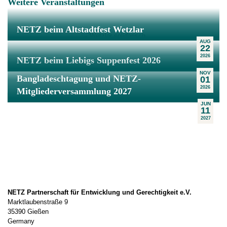
Weitere Veranstaltungen
NETZ beim Altstadtfest Wetzlar
AUG
22
2026
NETZ beim Liebigs Suppenfest 2026
NOV
Bangladeschtagung und NETZ-
01
2026
Mitgliederversammlung 2027
JUN
11
2027
NETZ Partnerschaft für Entwicklung und Gerechtigkeit e.V.
Marktlaubenstraße 9
35390 Gießen
Germany