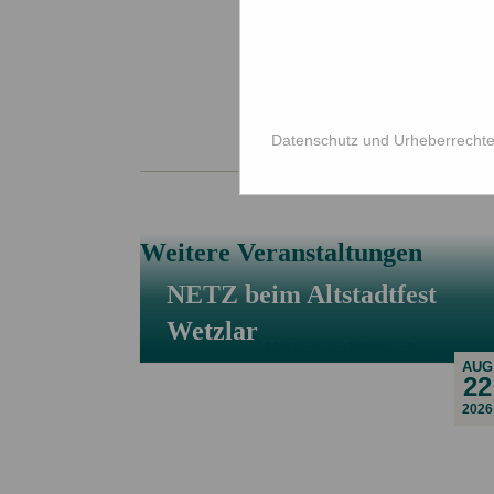
Am
17. Mär
Obscura Kin
Schillerstraß
89077 Ulm
H
Datenschutz und Urheberrecht
Weitere Veranstaltungen
NETZ beim Altstadtfest
Wetzlar
AUG
22
2026