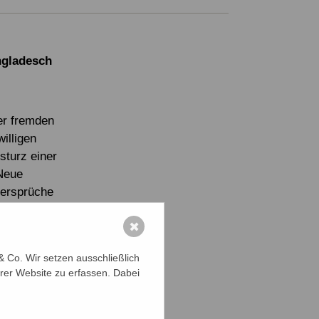
ngladesch
er fremden
illigen
sturz einer
 Neue
dersprüche
✖
-
Der
 Co. Wir setzen ausschließlich
r
rer Website zu erfassen. Dabei
desch