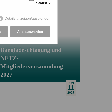
Statistik
Details anzeigen/ausblenden
n
Alle auswählen
Bangladeschtagung und
NETZ-
Mitgliederversammlung
2027
JUN
11
2027