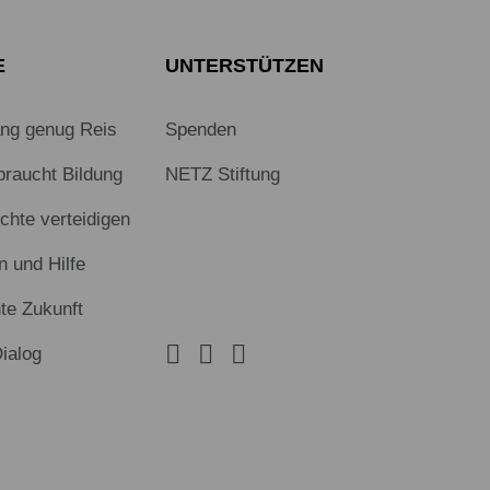
E
UNTERSTÜTZEN
ang genug Reis
Spenden
braucht Bildung
NETZ Stiftung
hte verteidigen
n und Hilfe
te Zukunft
Dialog