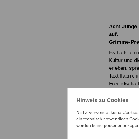
Acht Junge 
auf.
Grimme-Prei
Es hätte ein
Kultur und d
erleben, spr
Textilfabrik
Freundschaft
und Grenzen
Hinweis zu Cookies
Ein Dokument
Vorführer
).
NETZ verwendet keine Cookies f
Treffen Sie
ein technisch notwendiges Cook
Vorführung 
werden keine personenbezogene
hautnah.