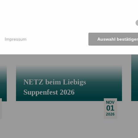
z 2015 um 19 Uhr
in Ulm.
o
e 1
ier
Karten vorbestellen.
Veranstaltungsflyer
e
Impressum
Auswahl bestätige
NETZ beim Liebigs
Suppenfest 2026
NOV
01
2026