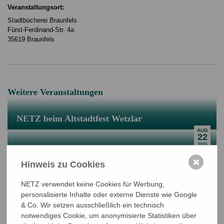
Veranstaltungsort:
Stadtbücherei Braunfels
Fürst-Ferdinand-Str. 4a
35619 Braunfels
Weitere Veranstaltungen
NETZ beim Altstadtfest Wetzlar
AUG
22
2026
NETZ beim Liebigs Suppenfest 2026
✖
NOV
Hinweis zu Cookies
Bangladeschtagung und NETZ-
01
2026
Mitgliederversammlung 2027
NETZ verwendet keine Cookies für Werbung,
JUN
personalisierte Inhalte oder externe Dienste wie Google
11
& Co. Wir setzen ausschließlich ein technisch
2027
notwendiges Cookie, um anonymisierte Statistiken über