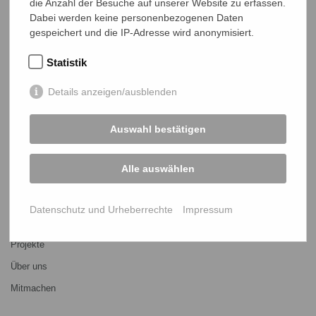
die Anzahl der Besuche auf unserer Website zu erfassen.
Dabei werden keine personenbezogenen Daten
gespeichert und die IP-Adresse wird anonymisiert.
Statistik
NETZ Partnerschaft für Entwicklung und Gerechtigkeit e.V.
Details anzeigen/ausblenden
Marktlaubenstraße 9
35390 Gießen
Germany
Auswahl bestätigen
Telefon
0641 - 26 555 600
netz@bangladesch.org
Alle auswählen
START
Datenschutz und Urheberrechte
Impressum
Bangladesch-Portal
Projekte
Über uns
Mitmachen