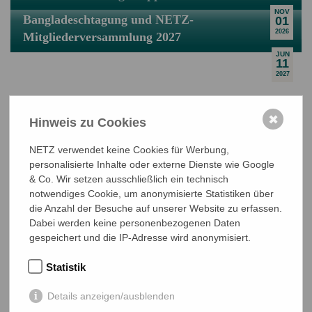
NOV
Bangladeschtagung und NETZ-
01
2026
Mitgliederversammlung 2027
JUN
11
2027
✖
Hinweis zu Cookies
NETZ verwendet keine Cookies für Werbung,
personalisierte Inhalte oder externe Dienste wie Google
NETZ Partnerschaft für Entwicklung und Gerechtigkeit e.V.
& Co. Wir setzen ausschließlich ein technisch
Marktlaubenstraße 9
notwendiges Cookie, um anonymisierte Statistiken über
35390 Gießen
die Anzahl der Besuche auf unserer Website zu erfassen.
Germany
Dabei werden keine personenbezogenen Daten
gespeichert und die IP-Adresse wird anonymisiert.
Telefon
0641 - 26 555 600
netz@bangladesch.org
Statistik
START
Details anzeigen/ausblenden