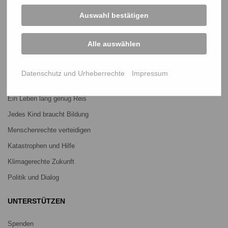
Bangladesch-Portal
Auswahl bestätigen
Projekte
Über uns
Alle auswählen
Mitmachen
Datenschutz und Urheberrechte
Impressum
PROJEKTE
Ein Leben lang genug Reis
Jedes Kind braucht Bildung
Menschenrechte verteidigen
Katastrophen und Hilfe
Klimagerechte Zukunft
Politik und Dialog
UNTERSTÜTZEN
Spenden