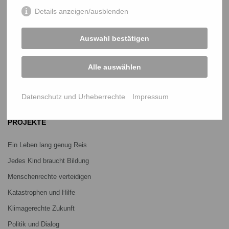
netz@bangladesch.org
Details anzeigen/ausblenden
START
Auswahl bestätigen
Bangladesch-Portal
Projekte
Alle auswählen
Über uns
Datenschutz und Urheberrechte
Impressum
Mitmachen
PROJEKTE
Ein Leben lang genug Reis
Jedes Kind braucht Bildung
Menschenrechte verteidigen
Katastrophen und Hilfe
Klimagerechte Zukunft
Politik und Dialog