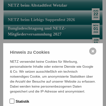
NETZ beim Altstadtfest Wetzlar
AUG
22
2026
NETZ beim Liebigs Suppenfest 2026
NOV
Bangladeschtagung und NETZ-
01
2026
Mitgliederversammlung 2027
JUN
11
2027
✖
Hinweis zu Cookies
NETZ verwendet keine Cookies für Werbung,
personalisierte Inhalte oder externe Dienste wie Google
& Co. Wir setzen ausschließlich ein technisch
notwendiges Cookie, um anonymisierte Statistiken über
NETZ Partnerschaft für Entwicklung und Gerechtigkeit e.V.
die Anzahl der Besuche auf unserer Website zu erfassen.
Marktlaubenstraße 9
Dabei werden keine personenbezogenen Daten
35390 Gießen
gespeichert und die IP-Adresse wird anonymisiert.
Germany
Statistik
Telefon
0641 - 26 555 600