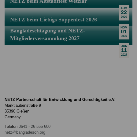
NETZ beim Altstadtfest Wetzlar
AUG
22
2026
NETZ beim Liebigs Suppenfest 2026
NOV
Bangladeschtagung und NETZ-
01
2026
Mitgliederversammlung 2027
JUN
11
2027
NETZ Partnerschaft für Entwicklung und Gerechtigkeit e.V.
Marktlaubenstraße 9
35390 Gießen
Germany
Telefon
0641 - 26 555 600
netz@bangladesch.org