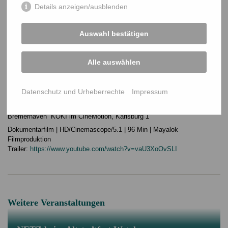
Details anzeigen/ausblenden
Samstag, 30. November, 19 Uhr
Leipzig Lindenau
Schauburg Lindenfelds, Karl-Heine-Str. 50
Auswahl bestätigen
Montag, 2. Dezember, 18 und 21 Uhr
Hannover Lodderbast Kino, Berliner Allee 56
Alle auswählen
Dienstag, 3. Dezember, 18:30 Uhr
Bremen Cinema im Ostertor, Ostertorsteinweg
Datenschutz und Urheberrechte
Impressum
Mittwoch, 4. Dezember, 18 und 20:30 Uhr
Bremerhaven KOKI im CineMotion, Karlsburg 1
Dokumentarfilm | HD/Cinemascope/5.1 | 96 Min | Mayalok
Filmproduktion
Trailer:
https://www.youtube.com/watch?v=vaU3XoOvSLI
Weitere Veranstaltungen