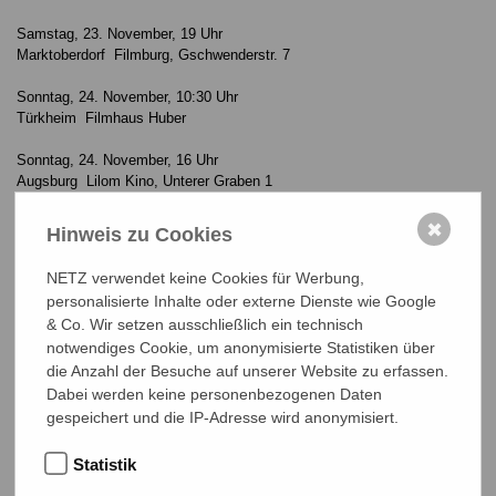
Samstag, 23. November, 19 Uhr
Marktoberdorf Filmburg, Gschwenderstr. 7
Sonntag, 24. November, 10:30 Uhr
Türkheim Filmhaus Huber
Sonntag, 24. November, 16 Uhr
Augsburg Lilom Kino, Unterer Graben 1
Montag, 25. November, 17:30 Uhr
✖
Hinweis zu Cookies
München Isarvorstadt
Werkstattkino, Fraunhoferstr. 9
NETZ verwendet keine Cookies für Werbung,
personalisierte Inhalte oder externe Dienste wie Google
Dienstag, 26. November, 18:30 Uhr
& Co. Wir setzen ausschließlich ein technisch
Landshut Kinoptikum, Nahensteig 189
notwendiges Cookie, um anonymisierte Statistiken über
Mittwoch, 27. November, 18:30 Uhr
die Anzahl der Besuche auf unserer Website zu erfassen.
Bamberg Lichtspiel-Kino, Untere Königstr. 34
Dabei werden keine personenbezogenen Daten
gespeichert und die IP-Adresse wird anonymisiert.
Donnerstag, 28. November, 19 Uhr
Lich Traumstern, Gießener Str. 15
Statistik
Peter Dietzel von NETZ ist anwesend.