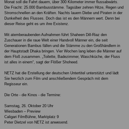
Monat soll die Fahrt dauern, über 300 Kilometer immer flussabwärts.
Die Fracht: 25.000 Bambusstämme. Tagsüber zehren Hitze, Regen und
Stromschnellen an den Kräften. Nachts lauern Diebe und Piraten in der
Dunkelheit des Flusses. Doch das ist es den Männern wert. Denn bei
dieser Reise geht es um ihre Existenz.
Mit atemberaubenden Aufnahmen führt Shaheen Dill-Riaz den
Zuschauer in die raue Welt einer Handvoll Männer ein, die seit
Generationen Bambus fällen und die Stämme zu den Großhändlern in
der Hauptstadt Dhaka bringen. Vier Wochen lang leben die Männer auf
dem Floß zusammen. „Toilette, Badezimmer, Waschküche, der Fluss
ist alles in einem“, sagt der Flößer Shoheed.
NETZ hat die Erstellung der deutschen Untertitel unterstützt und lädt
Sie herzlich zum Film und anschließendem Gespräch mit dem
Regisseur ein.
Die Orte - die Kinos - die Termine:
Samstag, 26. Oktober 20 Uhr
Wiesbaden – Preview
Caligari FilmBühne, Marktplatz 9
Peter Dietzel von NETZ ist anwesend.