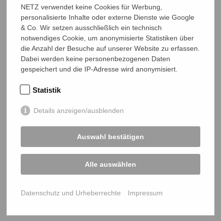
AUG
22
NETZ verwendet keine Cookies für Werbung,
2026
personalisierte Inhalte oder externe Dienste wie Google
NETZ beim Liebigs Suppenfest 2026
& Co. Wir setzen ausschließlich ein technisch
NOV
Bangladeschtagung und NETZ-
01
notwendiges Cookie, um anonymisierte Statistiken über
2026
Mitgliederversammlung 2027
die Anzahl der Besuche auf unserer Website zu erfassen.
Dabei werden keine personenbezogenen Daten
JUN
11
gespeichert und die IP-Adresse wird anonymisiert.
2027
Statistik
Details anzeigen/ausblenden
Auswahl bestätigen
NETZ Partnerschaft für Entwicklung und Gerechtigkeit e.V.
Marktlaubenstraße 9
Alle auswählen
35390 Gießen
Germany
Telefon
0641 - 26 555 600
Datenschutz und Urheberrechte
Impressum
netz@bangladesch.org