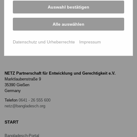
Bangladeschtagung und NETZ-
Auswahl bestätigen
Mitgliederversammlung 2027
JUN
11
Alle auswählen
2027
Datenschutz und Urheberrechte
Impressum
NETZ Partnerschaft für Entwicklung und Gerechtigkeit e.V.
Marktlaubenstraße 9
35390 Gießen
Germany
Telefon
0641 - 26 555 600
netz@bangladesch.org
START
Bangladesch-Portal