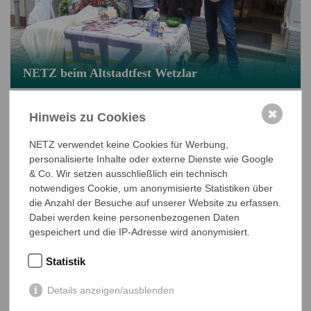
NETZ beim Altstadtfest Wetzlar
✖
Hinweis zu Cookies
NOV
01
NETZ verwendet keine Cookies für Werbung,
2026
personalisierte Inhalte oder externe Dienste wie Google
& Co. Wir setzen ausschließlich ein technisch
notwendiges Cookie, um anonymisierte Statistiken über
die Anzahl der Besuche auf unserer Website zu erfassen.
Dabei werden keine personenbezogenen Daten
gespeichert und die IP-Adresse wird anonymisiert.
Statistik
Details anzeigen/ausblenden
NETZ beim Liebigs Suppenfest 2026