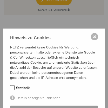
JETZT SPENDEN
Sichere SSL-Verbindung
✖
Hinweis zu Cookies
NETZ verwendet keine Cookies für Werbung,
NETZ Partnerschaft für Entwicklung und Gerechtigkeit e.V.
personalisierte Inhalte oder externe Dienste wie Google
Marktlaubenstraße 9
& Co. Wir setzen ausschließlich ein technisch
35390 Gießen
notwendiges Cookie, um anonymisierte Statistiken über
Germany
die Anzahl der Besuche auf unserer Website zu erfassen.
Dabei werden keine personenbezogenen Daten
Telefon
0641 - 26 555 600
gespeichert und die IP-Adresse wird anonymisiert.
netz@bangladesch.org
Statistik
START
Details anzeigen/ausblenden
Bangladesch-Portal