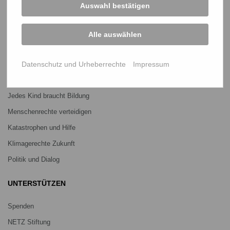
Projekte
Auswahl bestätigen
Über uns
Mitmachen
Alle auswählen
PROJEKTE
Datenschutz und Urheberrechte
Impressum
Ein Leben lang genug Reis
Jedes Kind braucht Bildung
Menschenrechte verteidigen
Katastrophen und Hilfe
Klimagerechte Zukunft
Politik und Dialog
UNTERSTÜTZEN
Spenden
NETZ Stiftung