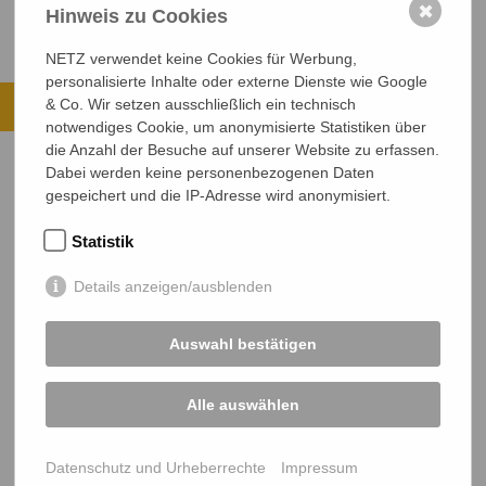
✖
Hinweis zu Cookies
NETZ verwendet keine Cookies für Werbung,
personalisierte Inhalte oder externe Dienste wie Google
Ihre Spende kommt an.
& Co. Wir setzen ausschließlich ein technisch
notwendiges Cookie, um anonymisierte Statistiken über
ALLE PROJEKTE ANSEHEN
die Anzahl der Besuche auf unserer Website zu erfassen.
Dabei werden keine personenbezogenen Daten
JETZT SPENDEN
gespeichert und die IP-Adresse wird anonymisiert.
Sichere SSL-Verbindung
Statistik
Details anzeigen/ausblenden
Auswahl bestätigen
Alle auswählen
NETZ Partnerschaft für Entwicklung und Gerechtigkeit e.V.
Marktlaubenstraße 9
35390 Gießen
Datenschutz und Urheberrechte
Impressum
Germany