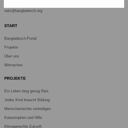
Telefon
0641 - 26 555 600
netz@bangladesch.org
START
Bangladesch-Portal
Projekte
Über uns
Mitmachen
PROJEKTE
Ein Leben lang genug Reis
Jedes Kind braucht Bildung
Menschenrechte verteidigen
Katastrophen und Hilfe
Klimagerechte Zukunft