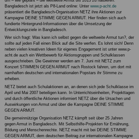
um – wie geplant – die weltweite Armut bis 2015 zu halbieren.
Bangladesch ist jetzt als P8-Land online: Unter
www.p-acht.de
präsentiert die Bangladesch-Organisation NETZ ihre Aktionen zur
Kampagne DEINE STIMME GEGEN ARMUT. Hier finden sich auch
fundierte Hintergrund-Informationen über die Umsetzung der
Entwicklungsziele in Bangladesch.
Wer sich fragt: Was kann ich selbst gegen die weltweite Armut tun?, der
sollte auf jeden Fall einen Blick auf die Site werfen. Es lohnt sich! Denn
neben vielen kreativen Ideen für eigenes Engagement ist unter www.p-
acht.de auch ein Wettbewerb für Aktionsgruppen und Schulklassen
ausgeschrieben. Die Gewinner werden am 7. Juni mit NETZ zum
Konzert STIMMEN GEGEN ARMUT nach Rostock fahren, um dort mit
namhaften deutschen und internationalen Popstars ihr Stimme zu
erheben.
NETZ bietet auch Schulaktionen an, an denen sich jede Schulklasse im
April und Mai 2007 beteiligen kann. In Unterrichtseinheiten, Projekttagen
und durch öffentliche Aktionen informiert NETZ über die Ursachen und
Auswirkungen von Armut und über die Kampagne DEINE STIMME
GEGEN ARMUT.
Die gemeinnützige Organisation NETZ kämpft seit über 25 Jahren
gegen Armut in Bangladesch. Mit Selbsthilfe-Projekten für Ernährung,
Bildung und Menschenrechte. NETZ macht mit bei DEINE STIMME
GEGEN ARMUT, dem deutschen Beitrag zur internationalen Kampagne