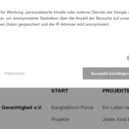
ür Werbung, personalisierte Inhalte oder externe Dienste wie Google &
nde kommt an.
ie, um anonymisierte Statistiken über die Anzahl der Besuche auf unse
n Daten gespeichert und die IP-Adresse wird anonymisiert.
KTE ANSEHEN
e
Impressum
Auswahl bestätige
START
PROJEKT
Gerechtigkeit e.V.
Bangladesch-Portal
Ein Leben l
Projekte
Jedes Kind 