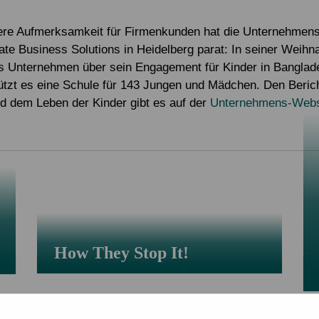
Alle Projekte
Service & Kontakt
Eigene Spendenaktion anlegen
Mitglied werden
ere Aufmerksamkeit für Firmenkunden hat die Unternehmen
ate Business Solutions in Heidelberg parat: In seiner Weihn
Jetzt online spenden
as Unternehmen über sein Engagement für Kinder in Banglad
ützt es eine Schule für 143 Jungen und Mädchen. Den Beri
nd dem Leben der Kinder gibt es auf der
Unternehmens-Webs
How They Stop It!