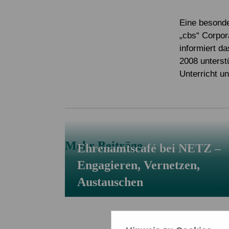
Service & Kontakt
Service & Kontakt
Spenden FAQ
Mitglied werden
Newsletter
Eine besond
„cbs“ Corpor
Newsletter
informiert d
2008 unterst
Unterricht u
Mehr Beiträge
Ehrenamtscafé bei NETZ –
Engagieren, Vernetzen,
Austauschen