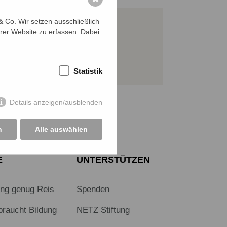
 Co. Wir setzen ausschließlich
rer Website zu erfassen. Dabei
JETZT SPENDEN
Sichere SSL-Verbindung
Statistik
Details anzeigen/ausblenden
n
Alle auswählen
E
UNTERSTÜTZEN
ang genug Reis
Spenden
braucht Bildung
NETZ Stiftung