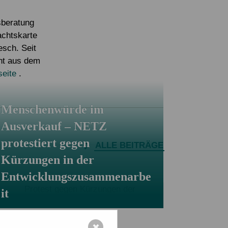
Eigene Spendenaktion anlegen
Mediathek
sberatung
achtskarte
esch. Seit
cht aus dem
eite
.
Menschenwürde im
Ausverkauf – NETZ
protestiert gegen
ALLE BEITRÄGE
Kürzungen in der
Entwicklungszusammenarbe
it
✖