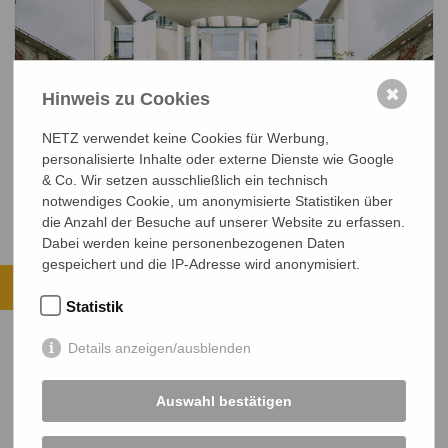
✖
Hinweis zu Cookies
Menschenwürde im Ausverkauf – NETZ
NETZ verwendet keine Cookies für Werbung,
protestiert gegen Kürzungen in der
personalisierte Inhalte oder externe Dienste wie Google
Entwicklungszusammenarbeit
& Co. Wir setzen ausschließlich ein technisch
notwendiges Cookie, um anonymisierte Statistiken über
die Anzahl der Besuche auf unserer Website zu erfassen.
Dabei werden keine personenbezogenen Daten
gespeichert und die IP-Adresse wird anonymisiert.
Ihre Spende kommt an.
Statistik
ALLE PROJEKTE ANSEHEN
Details anzeigen/ausblenden
JETZT SPENDEN
Sichere SSL-Verbindung
Auswahl bestätigen