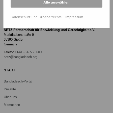
Alle auswählen
Datenschutz und Urheberrechte
Impressum
NETZ Partnerschaft für Entwicklung und Gerechtigkeit e.V.
Marktlaubenstraße 9
35390 Gießen
Germany
Telefon
0641 - 26 555 600
netz@bangladesch.org
START
Bangladesch-Portal
Projekte
Über uns
Mitmachen