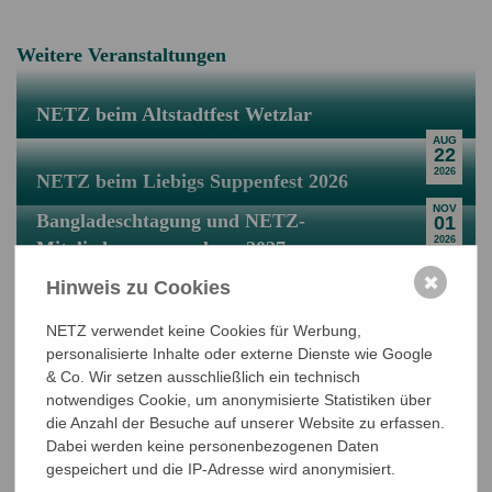
Weitere Veranstaltungen
NETZ beim Altstadtfest Wetzlar
AUG
22
2026
NETZ beim Liebigs Suppenfest 2026
NOV
Bangladeschtagung und NETZ-
01
2026
Mitgliederversammlung 2027
JUN
✖
Hinweis zu Cookies
11
2027
NETZ verwendet keine Cookies für Werbung,
personalisierte Inhalte oder externe Dienste wie Google
& Co. Wir setzen ausschließlich ein technisch
notwendiges Cookie, um anonymisierte Statistiken über
die Anzahl der Besuche auf unserer Website zu erfassen.
Dabei werden keine personenbezogenen Daten
NETZ Partnerschaft für Entwicklung und Gerechtigkeit e.V.
gespeichert und die IP-Adresse wird anonymisiert.
Marktlaubenstraße 9