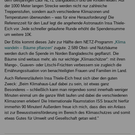
dem diesjährigen Lauf NETZ Bangladesch und die KinderHelden. Auf
der 1000 Meter langen Strecke werden nicht nur zahlreiche
Treppenstufen, sondern auch verschiedene Klimazonen und
Temperaturen überwunden – was für eine Herausforderung! Die
Referenzzeit für den Lauf legt die angehende Astronautin Insa Thiele-
Eich vor. Jede schneller gelaufene Runde erhöht die Spendensumme
um weitere 10€.
Der Erlös kommt dieses Jahr zur Hälfte dem NETZ-Programm
„Klima
wandeln – Bäume pflanzen“
zugute. 2.589 Obst- und Nutzbäume
werden durch die Spende im Norden Bangladeschs gepflanzt. Die
Bäume sind weitaus mehr, als nur wichtige „Klimaschützer“: mit ihren
Mango-, Guaven- oder Litschi-Früchten verbessern sie zugleich die
Ernährungssituation von benachteiligten Frauen und Familien im Land.
Auch Referenzläuferin Insa Thiele-Eich freut sich über den guten
Zweck: „Beim Klimahaus-Lauf dabei zu sein, ist etwas ganz
Besonderes – schließlich kann man nirgendwo sonst innerhalb weniger
Minuten einmal um die ganze Welt laufen und dabei die verschiedenen
Klimazonen erleben! Die Internationale Raumstation ISS braucht hierfür
immerhin 90 Minuten! Außerdem freue ich mich, dass dies ein Anlass
ist zur Bewusstseinsförderung im Bereich des Klimaschutzes und somit
etwas Gutes für Umwelt und Gesellschaft getan wird."