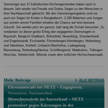
Sternsinger aus 27 katholischen Kirchengemeinden haben auch in
diesem Jahr wieder viel Freude und Gottes Segen zu den Menschen in
ihrer Nachbarschaft gebracht. Mit den Sammlungsergebnis sind sie
auch ein Segen für Kinder in Bangladesch. 2.200 Mädchen und Jungen
aus extrem armen Familien erhalten die Chance auf eine bessere
Zukunft. Sie werden jetzt ein ganzes Jahr lang die Schule besuchen. Zu
verdanken ist dieser große Erfolg den engagierten Sternsingern in
Bayreuth, Bergisch Gladbach, Birkenfeld, Neuenbürg, Straubenhardt
und Engelsbrandt, Eschweiler, Finsterbergen-Altenbergen, Hüttenberg
und Oberkleen, Krefeld, Limbach-Oberfrohna, Ludwigsburg,
Ravensburg, Rottenburg/Neckar, Schöffengrund, Waldsolms, Tübingen-
Hirschau, Vettelschoß, Wetzlar sowie dem östlichen Hochschwarzwald.
Mehr Beiträge
ALLE BEITRÄGE
Ehrenamtscafé bei NETZ – Engagieren,
Vernetzen, Austauschen
Menschenwürde im Ausverkauf – NETZ
How They Stop It!
protestiert gegen Kürzungen in der