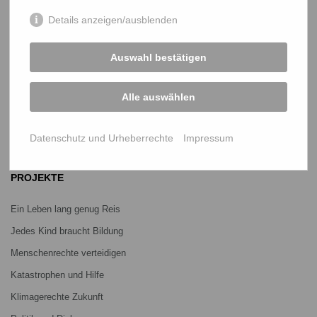
netz@bangladesch.org
Details anzeigen/ausblenden
START
Auswahl bestätigen
Bangladesch-Portal
Alle auswählen
Projekte
Über uns
Datenschutz und Urheberrechte
Impressum
Mitmachen
PROJEKTE
Ein Leben lang genug Reis
Jedes Kind braucht Bildung
Menschenrechte verteidigen
Katastrophen und Hilfe
Klimagerechte Zukunft