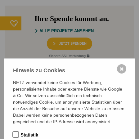
Ihre Spende kommt an.
ALLE PROJEKTE ANSEHEN
JETZT SPENDEN
Sichere SSL-Verbindung
✖
Hinweis zu Cookies
NETZ verwendet keine Cookies für Werbung,
personalisierte Inhalte oder externe Dienste wie Google
& Co. Wir setzen ausschließlich ein technisch
notwendiges Cookie, um anonymisierte Statistiken über
die Anzahl der Besuche auf unserer Website zu erfassen.
NETZ Partnerschaft für Entwicklung und Gerechtigkeit e.V.
Dabei werden keine personenbezogenen Daten
Marktlaubenstraße 9
gespeichert und die IP-Adresse wird anonymisiert.
35390 Gießen
Germany
Statistik
Telefon
0641 - 26 555 600