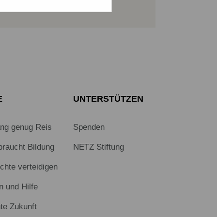
Sichere SSL-Verbindung
E
UNTERSTÜTZEN
ang genug Reis
Spenden
braucht Bildung
NETZ Stiftung
hte verteidigen
n und Hilfe
te Zukunft