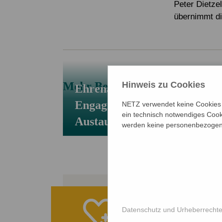
Peter Dietzel
übernimmt di
Mehr Beiträge
Hinweis zu Cookies
Ehrenamtscafé bei NETZ –
Engagieren, Vernetzen,
NETZ verwendet keine Cookies f
ein technisch notwendiges Cook
Austauschen
werden keine personenbezogene
Ihre Spe
Datenschutz und Urheberrecht