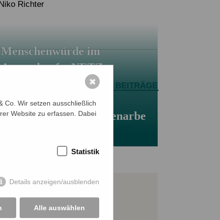
Niko Richter
Menschenwürde im
Ausverkauf – NETZ
protestiert gegen
✖
ALLE BEITRÄGE
Kürzungen in der
 Co. Wir setzen ausschließlich
Entwicklungszusammenarbe
rer Website zu erfassen. Dabei
it
Statistik
Details anzeigen/ausblenden
JETZT SPENDEN
n
Alle auswählen