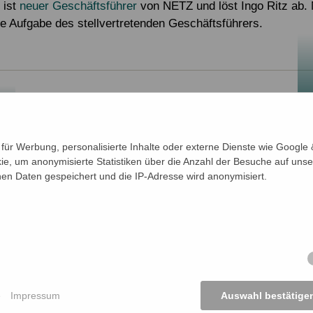
 ist
neuer Geschäftsführer
von NETZ und löst Ingo Ritz ab. 
e Aufgabe des stellvertretenden Geschäftsführers.
ür Werbung, personalisierte Inhalte oder externe Dienste wie Google &
ie, um anonymisierte Statistiken über die Anzahl der Besuche auf unse
How They Stop It!
n Daten gespeichert und die IP-Adresse wird anonymisiert.
nde kommt an.
e
Impressum
Auswahl bestätige