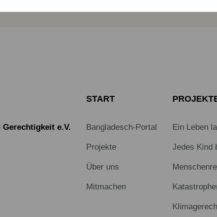
KTE ANSEHEN
START
PROJEKT
Gerechtigkeit e.V.
Bangladesch-Portal
Ein Leben l
Projekte
Jedes Kind 
Über uns
Menschenrec
Mitmachen
Katastrophe
Klimagerech