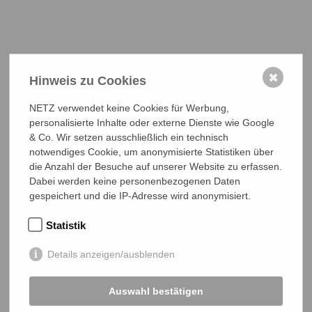
✖
Hinweis zu Cookies
NETZ Partnerschaft für Entwicklung und Gerechtigkeit e.V.
Marktlaubenstraße 9
NETZ verwendet keine Cookies für Werbung,
35390 Gießen
personalisierte Inhalte oder externe Dienste wie Google
Germany
& Co. Wir setzen ausschließlich ein technisch
notwendiges Cookie, um anonymisierte Statistiken über
Telefon
0641 - 26 555 600
die Anzahl der Besuche auf unserer Website zu erfassen.
netz@bangladesch.org
Dabei werden keine personenbezogenen Daten
gespeichert und die IP-Adresse wird anonymisiert.
START
Statistik
Bangladesch-Portal
Details anzeigen/ausblenden
Projekte
Über uns
Auswahl bestätigen
Mitmachen