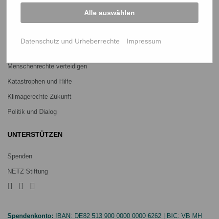
Alle auswählen
PROJEKTE
Ein Leben lang genug Reis
Datenschutz und Urheberrechte
Impressum
Jedes Kind braucht Bildung
Menschenrechte verteidigen
Katastrophen und Hilfe
Klimagerechte Zukunft
Politik und Dialog
UNTERSTÜTZEN
Spenden
NETZ Stiftung
Spendenkonto:
IBAN:
DE82 513 900 0000 0000 6262
| BIC:
VB MH