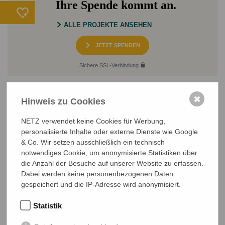
Ihre Spende kommt an.
ALLE PROJEKTE ANSEHEN
JETZT SPENDEN
Sichere SSL-Verbindung
✖
Hinweis zu Cookies
NETZ verwendet keine Cookies für Werbung,
personalisierte Inhalte oder externe Dienste wie Google
& Co. Wir setzen ausschließlich ein technisch
notwendiges Cookie, um anonymisierte Statistiken über
NETZ Partnerschaft für Entwicklung und Gerechtigkeit e.V.
Marktlaubenstraße 9
die Anzahl der Besuche auf unserer Website zu erfassen.
35390 Gießen
Dabei werden keine personenbezogenen Daten
Germany
gespeichert und die IP-Adresse wird anonymisiert.
Telefon
0641 - 26 555 600
Statistik
netz@bangladesch.org