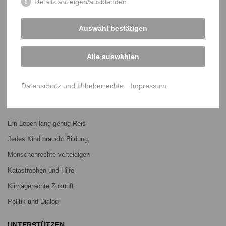
Details anzeigen/ausblenden
START
Auswahl bestätigen
Bangladesch-Portal
Projekte
Alle auswählen
Über uns
Mitmachen
Datenschutz und Urheberrechte
Impressum
PROJEKTE
Ein Leben lang genug Reis
Jedes Kind braucht Bildung
Menschenrechte verteidigen
Katastrophen und Hilfe
Klimagerechte Zukunft
Politik und Dialog
UNTERSTÜTZEN