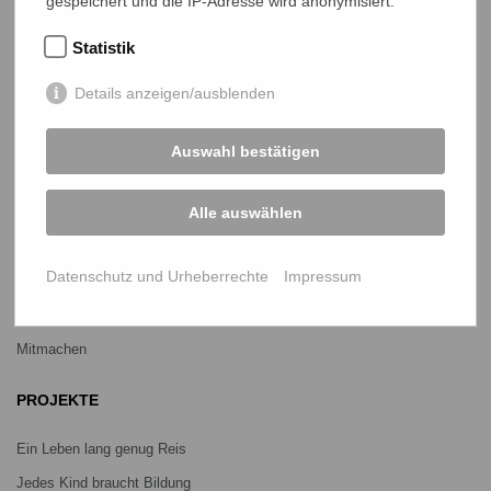
gespeichert und die IP-Adresse wird anonymisiert.
NETZ Partnerschaft für Entwicklung und Gerechtigkeit e.V.
Marktlaubenstraße 9
Statistik
35390 Gießen
Germany
Details anzeigen/ausblenden
Telefon
0641 - 26 555 600
netz@bangladesch.org
Auswahl bestätigen
START
Alle auswählen
Bangladesch-Portal
Datenschutz und Urheberrechte
Impressum
Projekte
Über uns
Mitmachen
PROJEKTE
Ein Leben lang genug Reis
Jedes Kind braucht Bildung