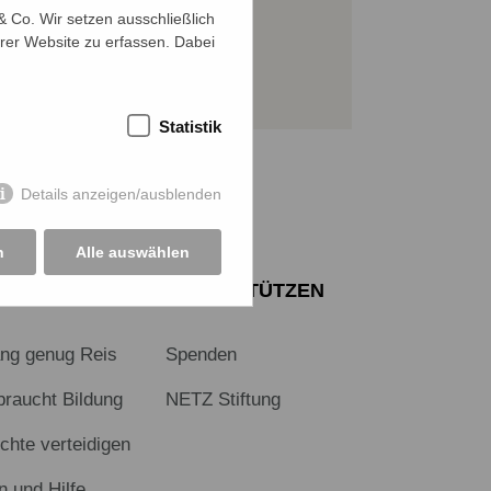
 Co. Wir setzen ausschließlich
JETZT SPENDEN
rer Website zu erfassen. Dabei
Sichere SSL-Verbindung
Statistik
Details anzeigen/ausblenden
n
Alle auswählen
E
UNTERSTÜTZEN
ang genug Reis
Spenden
braucht Bildung
NETZ Stiftung
hte verteidigen
n und Hilfe