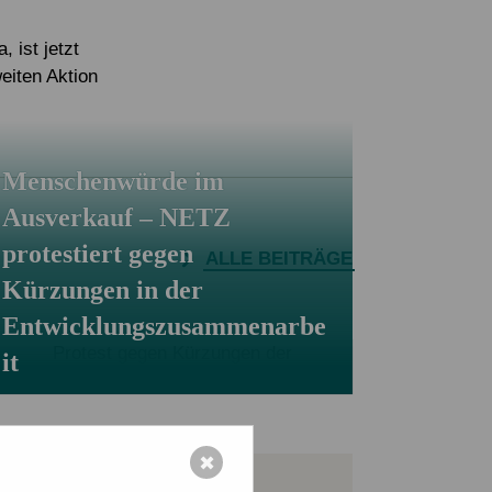
Eigene Spendenaktion anlegen
Mediathek
 ist jetzt
eiten Aktion
Menschenwürde im
Ausverkauf – NETZ
protestiert gegen
ALLE BEITRÄGE
Kürzungen in der
Entwicklungszusammenarbe
it
✖