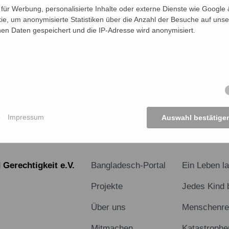
nde kommt an.
ür Werbung, personalisierte Inhalte oder externe Dienste wie Google &
ie, um anonymisierte Statistiken über die Anzahl der Besuche auf unse
n Daten gespeichert und die IP-Adresse wird anonymisiert.
KTE ANSEHEN
e
Impressum
Auswahl bestätige
START
PROJEKT
Gerechtigkeit e.V.
Bangladesch-Portal
Ein Leben l
Projekte
Jedes Kind 
Über uns
Menschenrec
Mitmachen
Katastrophe