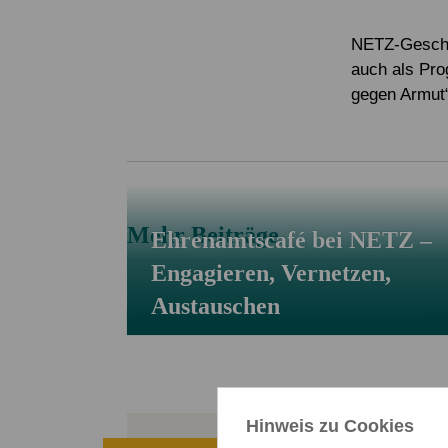
Service & Kontakt
Service & Kontakt
Spenden FAQ
Mitglied werden
Newsletter
NETZ-Geschäf
auch als Pro
Newsletter
gegen Armut“
Mehr Beiträge
Ehrenamtscafé bei NETZ –
Engagieren, Vernetzen,
Austauschen
Hinweis zu Cookies