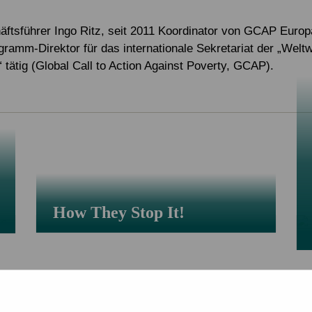
Alle Projekte
Service & Kontakt
Eigene Spendenaktion anlegen
Mitglied werden
tsführer Ingo Ritz, seit 2011 Koordinator von GCAP Europa,
gramm-Direktor für das internationale Sekretariat der „Weltw
Jetzt online spenden
 tätig (Global Call to Action Against Poverty, GCAP).
How They Stop It!