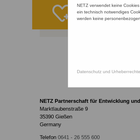
Ihre Spe
NETZ verwendet keine Cookies f
ein technisch notwendiges Cook
werden keine personenbezogene
ALLE PROJE
Datenschutz und Urheberrecht
NETZ Partnerschaft für Entwicklung und 
Marktlaubenstraße 9
35390 Gießen
Germany
Telefon
0641 - 26 555 600